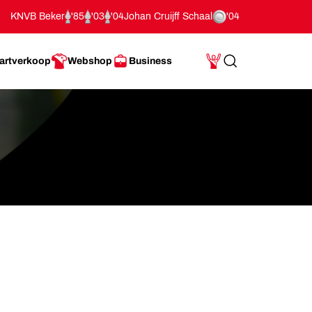
KNVB Beker
'85
'03
'04
Johan Cruijff Schaal
'04
artverkoop
Webshop
Business
Search
Mijn Account