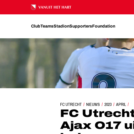
Ons nalatenschap
Club
Teams
Stadion
Supporters
Foundation
FC UTRECHT
FC UTRECHT O17 SCHAKELT AJAX O1
NIEUWS
2023
APRIL
FC Utrecht
Ajax O17 ui