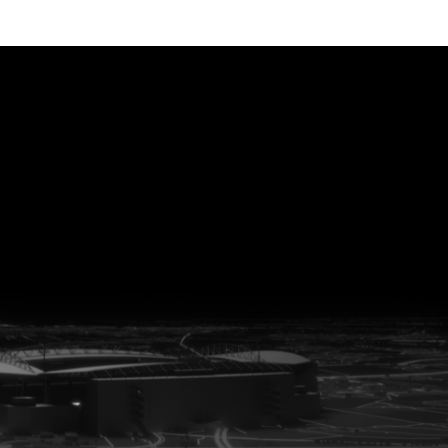
vanuit<br>het hart