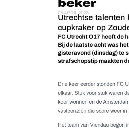
beker
05 APRIL 2023
Utrechtse talenten 
cupkraker op Zoud
FC Utrecht O17 heeft de ha
Bij de laatste acht was he
gisteravond (dinsdag) te s
strafschopstip maakten de
Drie keer eerder stonden FC U
elkaar. Stuk voor stuk waren da
keer wonnen en de Amsterdam
vastberaden die score weer in 
Het team van Vierklau begon in