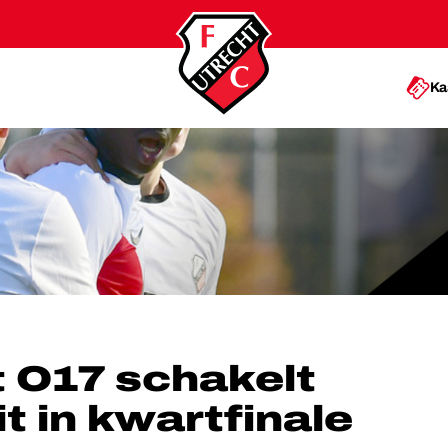
Ka
7 UIT IN KWARTFINALE BEKER
 O17 schakelt
t in kwartfinale