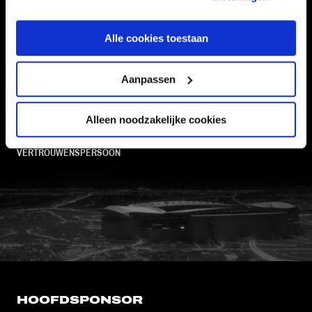
Alle cookies toestaan
Informatie
Aanpassen
VEELGESTELDE VRAGEN
CONTACT
Alleen noodzakelijke cookies
WERKEN BIJ
VERTROUWENSPERSOON
FC Utrecht<br>vanuit<br>het har
HOOFDSPONSOR