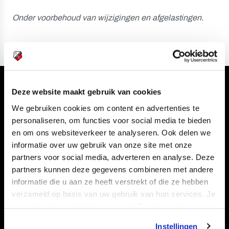
Onder voorbehoud van wijzigingen en afgelastingen.
Volg ons ook via
Deze website maakt gebruik van cookies
We gebruiken cookies om content en advertenties te
personaliseren, om functies voor social media te bieden
en om ons websiteverkeer te analyseren. Ook delen we
Navigeer naar
informatie over uw gebruik van onze site met onze
partners voor social media, adverteren en analyse. Deze
partners kunnen deze gegevens combineren met andere
CLUB
FOUNDATION
informatie die u aan ze heeft verstrekt of die ze hebben
TEAMS
KAARTVERKOOP
verzameld op basis van uw gebruik van hun services. Je
STADION
BUSINESS
kan je toestemming beheren op de Cookiepagina.
SUPPORTERS
Instellingen