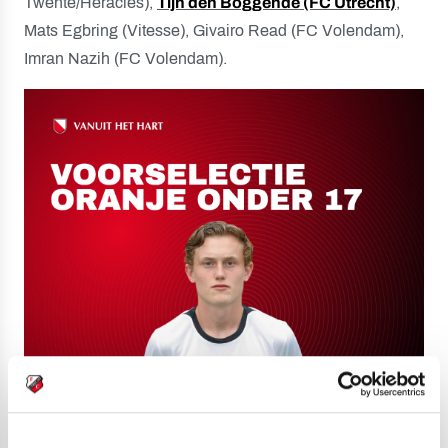
Twente/Heracles),
Tijn den Boggende (FC Utrecht)
,
Mats Egbring (Vitesse), Givairo Read (FC Volendam),
Imran Nazih (FC Volendam).