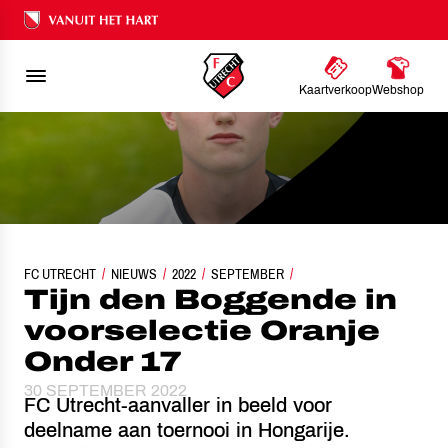
Ons nalatenschap
Kaartverkoop
Webshop
FC UTRECHT
NIEUWS
TIJN DEN BOGGENDE IN VOORSELECTIE ORANJE ONDER 
2022
SEPTEMBER
Tijn den Boggende in
voorselectie Oranje
Onder 17
30 SEPTEMBER 2022
FC Utrecht-aanvaller in beeld voor
deelname aan toernooi in Hongarije.