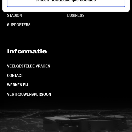
TEAMS
KAARTVERKOOP
STADION
BUSINESS
SUPPORTERS
Informatie
VEELGESTELDE VRAGEN
CONTACT
WERKEN BIJ
VERTROUWENSPERSOON
FC Utrecht<br>vanuit<br>het har