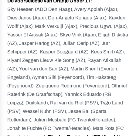
De voorselectie van Oranje Onder 17:
Sky Heesen (ADO Den Haag), Avery Appiah (Ajax),
Dies Janse (Ajax), Don-Angelo Konadu (Ajax), Kayden
Wolff (Ajax), Mark Verkuijl (Ajax), Precious Ugwu (Ajax),
Yasser El Aissati (Ajax), Skye Vink (Ajax), Elijah Dijkstra
(AZ), Jasper Hartog (AZ), Julian Oerip (AZ), Jurr
Schipper (AZ), Kasper Boogaard (AZ), Kees Smit (AZ),
Kiyani Zeggen Lieuw Kie Song (AZ), Rayan Atikallah
(AZ), Yoel van den Ban (AZ), Martin Sherif (Everton,
Engeland), Aymen Sliti (Feyenoord), Tim Haksteeg
(Feyenoord), Zepiqueno Redmond (Feyenoord), Othniel
Raterink (De Graafschap), Yannick Eduardo (RB
Leipzig, Duitsland), Raf van de Riet (PSV), Tygo Land
(PSV), Wessel Kuhn (PSV), Jesse Bal (Sparta
Rotterdam), Julien Mesbahi (FC Twente/Heracles),
Jonah te Fuchte (FC Twente/Heracles), Mats Rots (FC