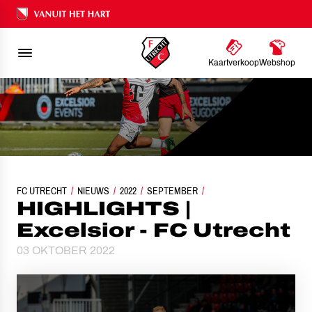
Ons nalatenschap
Kaartverkoop
Webshop
FC UTRECHT
NIEUWS
2022
HIGHLIGHTS | EXCELSIOR - FC UTRECHT
SEPTEMBER
HIGHLIGHTS |
Excelsior - FC Utrecht
03 OKTOBER 2022