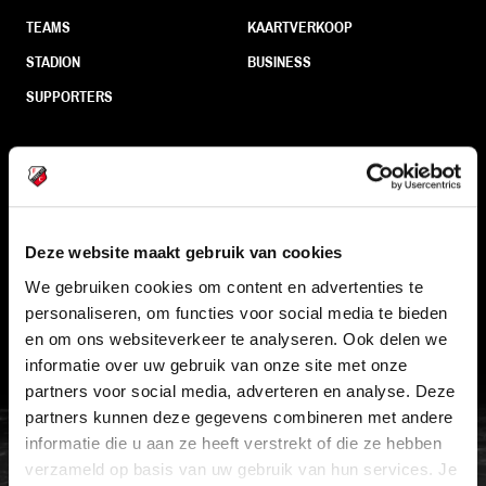
TEAMS
KAARTVERKOOP
STADION
BUSINESS
SUPPORTERS
Informatie
VEELGESTELDE VRAGEN
Deze website maakt gebruik van cookies
CONTACT
We gebruiken cookies om content en advertenties te
personaliseren, om functies voor social media te bieden
WERKEN BIJ
en om ons websiteverkeer te analyseren. Ook delen we
VERTROUWENSPERSOON
informatie over uw gebruik van onze site met onze
partners voor social media, adverteren en analyse. Deze
partners kunnen deze gegevens combineren met andere
FC Utrecht<br>vanuit<br>het har
informatie die u aan ze heeft verstrekt of die ze hebben
verzameld op basis van uw gebruik van hun services. Je