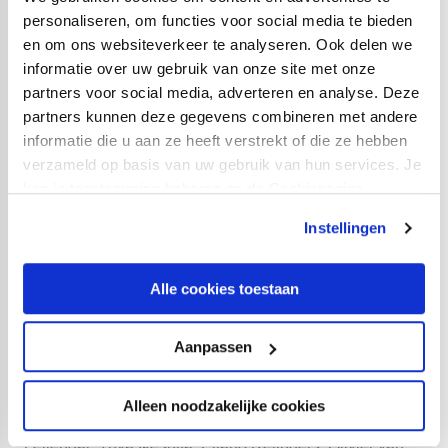
personaliseren, om functies voor social media te bieden
Toeschouwers:
9.754
en om ons websiteverkeer te analyseren. Ook delen we
informatie over uw gebruik van onze site met onze
Scheidsrechter:
Richard Martens
partners voor social media, adverteren en analyse. Deze
partners kunnen deze gegevens combineren met andere
Opstelling De Graafschap:
informatie die u aan ze heeft verstrekt of die ze hebben
Hidde Jurjus; Robin Schouten (83. Jan Lammers), Jeffry
verzameld op basis van uw gebruik van hun services. Je
Fortes, Rio Hillen, Alexander Büttner (83. Roland Baas);
kan je toestemming beheren op de Cookiepagina.
Joel Valencia, Philip Brittijn; Camiel Neghli, Siem de
Instellingen
Jong (73. Hicham Acheffay), Basar Önal; Danzell
Gravenberch (73. Devin Haen)
Alle cookies toestaan
Opstelling Jong FC Utrecht:
Aanpassen
Calvin Raatsie; Juliani Eersteling (87. Aurelio Oehlers),
Rick Meissen, Christopher Mamengi (34. Gio-Renys
Alleen noodzakelijke cookies
Felicia), Reda Akmum (68. Ruben Kluivert), Yannick
Leliendal; Yuya Ikeshita, Eliano Reijnders, Olivier van