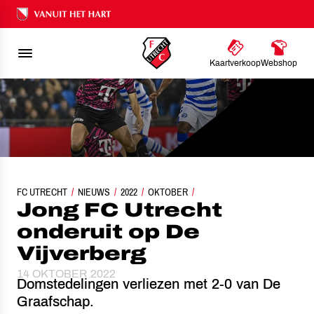
Ons nalatenschap
Kaartverkoop
Webshop
FC UTRECHT
NIEUWS
JONG FC UTRECHT ONDERUIT OP DE VIJVERBERG
2022
OKTOBER
Jong FC Utrecht
onderuit op De
Vijverberg
14 OKTOBER 2022
Domstedelingen verliezen met 2-0 van De
Graafschap.