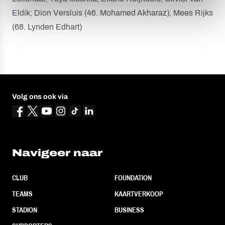
Eldik; Dion Versluis (46. Mohamed Akharaz), Mees Rijks
(68. Lynden Edhart)
Volg ons ook via
Navigeer naar
CLUB
FOUNDATION
TEAMS
KAARTVERKOOP
STADION
BUSINESS