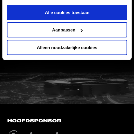
Alle cookies toestaan
Informatie
VEELGESTELDE VRAGEN
Aanpassen
CONTACT
Alleen noodzakelijke cookies
WERKEN BIJ
VERTROUWENSPERSOON
FC Utrecht<br>vanuit<br>het har
HOOFDSPONSOR