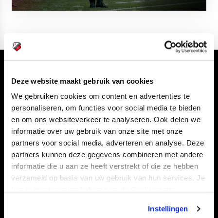
Volg ons ook via
Deze website maakt gebruik van cookies
We gebruiken cookies om content en advertenties te
personaliseren, om functies voor social media te bieden
en om ons websiteverkeer te analyseren. Ook delen we
Navigeer naar
informatie over uw gebruik van onze site met onze
partners voor social media, adverteren en analyse. Deze
CLUB
FOUNDATION
partners kunnen deze gegevens combineren met andere
TEAMS
KAARTVERKOOP
informatie die u aan ze heeft verstrekt of die ze hebben
verzameld op basis van uw gebruik van hun services. Je
STADION
BUSINESS
kan je toestemming beheren op de Cookiepagina.
SUPPORTERS
Instellingen