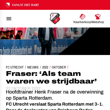
Ons nalatenschap
Kaartverkoop
Webshop
FC UTRECHT
NIEUWS
FRASER: ‘ALS TEAM WAREN WE STRIJDBAAR’
2022
OKTOBER
Fraser: ‘Als team
waren we strijdbaar’
23 OKTOBER 2022
Hoofdtrainer Henk Fraser na de overwinning
op Sparta Rotterdam.
FC Utrecht verslaat Sparta Rotterdam met 3-1.