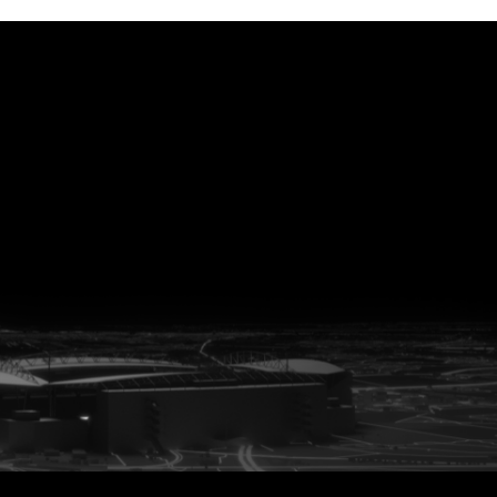
vanuit<br>het hart