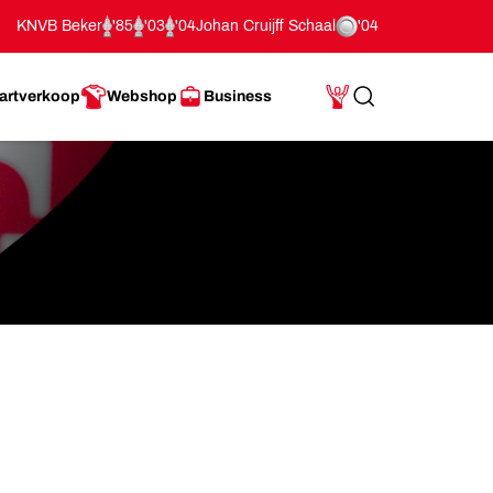
KNVB Beker
'85
'03
'04
Johan Cruijff Schaal
'04
artverkoop
Webshop
Business
Search
Mijn Account