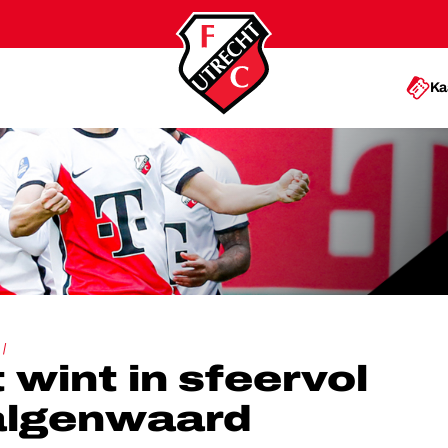
Ka
RVOL STADION GALGENWAARD
 wint in sfeervol
algenwaard