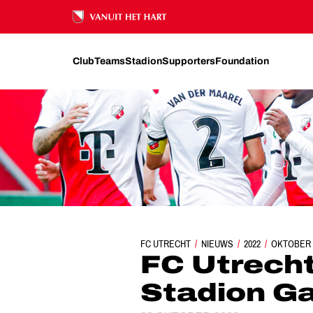
Ons nalatenschap
Club
Teams
Stadion
Supporters
Foundation
FC UTRECHT
FC UTRECHT WINT IN SFEE
NIEUWS
2022
OKTOBER
FC Utrecht
Stadion G