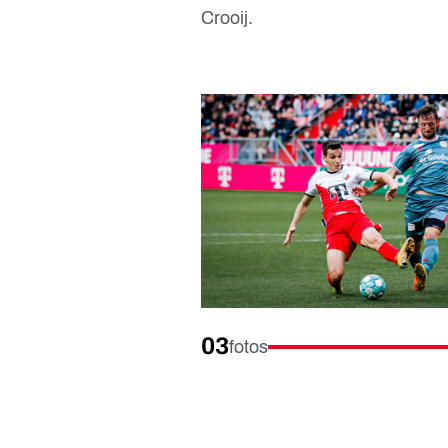
Crooij.
03
fotos