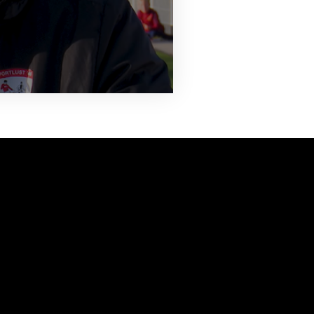
vanuit<br>het hart