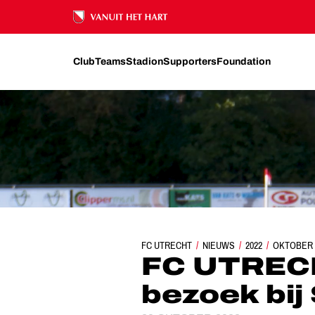
Ons nalatenschap
Club
Teams
Stadion
Supporters
Foundation
FC UTRECHT
NIEUWS
FC UTRECHT TV | OP BE
2022
OKTOBER
FC UTRECH
bezoek bij 