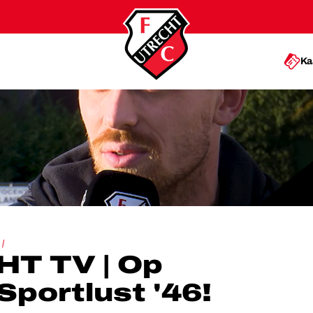
Ka
ZOEK BIJ SPORTLUST '46!
T TV | Op
Sportlust '46!