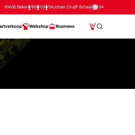
KNVB Beker
'85
'03
'04
Johan Cruijff Schaal
'04
artverkoop
Webshop
Business
Search
Mijn Account