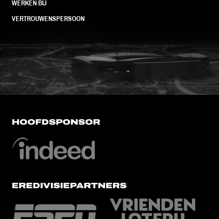
WERKEN BIJ
VERTROUWENSPERSOON
FC Utrecht<br>vanuit<br>het har
HOOFDSPONSOR
EREDIVISIEPARTNERS