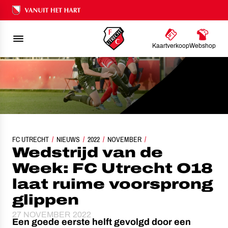
Ons nalatenschap
Kaartverkoop
Webshop
FC UTRECHT
WEDSTRIJD VAN DE WEEK: FC UTRECHT O18 LAAT RUIME VOORSPRO
NIEUWS
2022
NOVEMBER
Wedstrijd van de
Week: FC Utrecht O18
laat ruime voorsprong
glippen
27 NOVEMBER 2022
Een goede eerste helft gevolgd door een