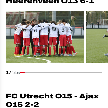
Heerenveen O13 6-1
17
fotos
FC Utrecht O15 - Ajax
O15 2-2