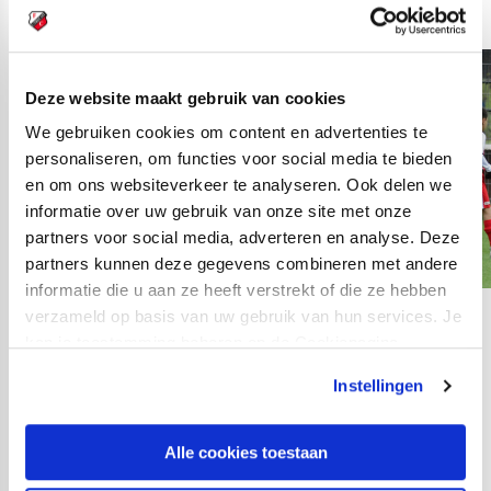
80 O10 5-2
Deze website maakt gebruik van cookies
We gebruiken cookies om content en advertenties te
personaliseren, om functies voor social media te bieden
en om ons websiteverkeer te analyseren. Ook delen we
informatie over uw gebruik van onze site met onze
partners voor social media, adverteren en analyse. Deze
partners kunnen deze gegevens combineren met andere
informatie die u aan ze heeft verstrekt of die ze hebben
verzameld op basis van uw gebruik van hun services. Je
15
fotos
kan je toestemming beheren op de Cookiepagina.
Instellingen
FC Utrecht O12 -
Alle cookies toestaan
Excelsior Rotterdam