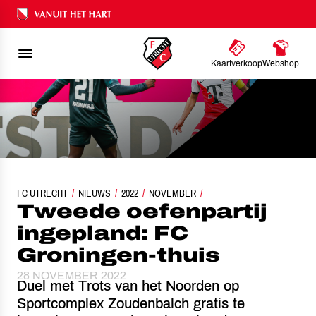
Ons nalatenschap
Kaartverkoop
Webshop
FC UTRECHT
NIEUWS
TWEEDE OEFENPARTIJ INGEPLAND: FC GRONINGEN-THUI
2022
NOVEMBER
Tweede oefenpartij
ingepland: FC
Groningen-thuis
28 NOVEMBER 2022
Duel met Trots van het Noorden op
Sportcomplex Zoudenbalch gratis te