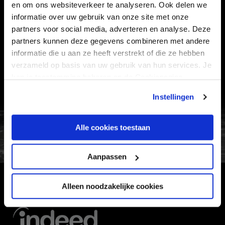
en om ons websiteverkeer te analyseren. Ook delen we
Informatie
informatie over uw gebruik van onze site met onze
partners voor social media, adverteren en analyse. Deze
VEELGESTELDE VRAGEN
partners kunnen deze gegevens combineren met andere
CONTACT
informatie die u aan ze heeft verstrekt of die ze hebben
verzameld op basis van uw gebruik van hun services. Je
WERKEN BIJ
kan je toestemming beheren op de Cookiepagina.
VERTROUWENSPERSOON
Instellingen
FC Utrecht<br>vanuit<br>het har
Alle cookies toestaan
Aanpassen
Alleen noodzakelijke cookies
HOOFDSPONSOR