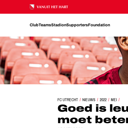
Ons nalatenschap
Club
Teams
Stadion
Supporters
Foundation
FC UTRECHT
NIEUWS
GOED IS LEUK, MAAR GO
2022
MEI
Goed is le
moet bete