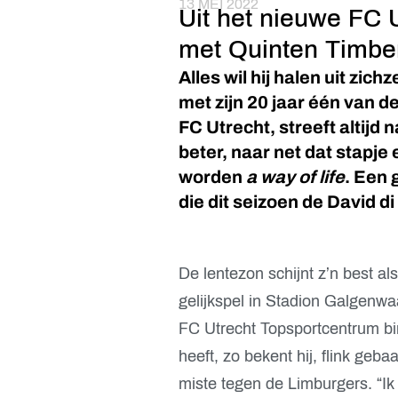
13 MEI 2022
Uit het nieuwe FC 
met Quinten Timber
Alles wil hij halen uit zic
met zijn 20 jaar één van d
FC Utrecht, streeft altijd 
beter, naar net dat stapje 
worden
a way of life
. Een 
die dit seizoen de David 
De lentezon schijnt z’n best 
gelijkspel in Stadion Galgenwa
FC Utrecht Topsportcentrum b
heeft, zo bekent hij, flink geb
miste tegen de Limburgers. “Ik