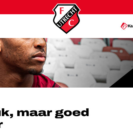
Ka
ED MOET BETER
uk, maar goed
r