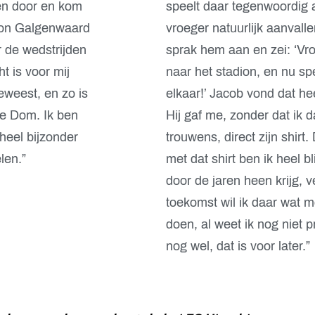
en door en kom
speelt daar tegenwoordig 
dion Galgenwaard
vroeger natuurlijk aanvalle
 de wedstrijden
sprak hem aan en zei: ‘Vro
t is voor mij
naar het stadion, en nu s
geweest, en zo is
elkaar!’ Jacob vond dat he
de Dom. Ik ben
Hij gaf me, zonder dat ik 
 heel bijzonder
trouwens, direct zijn shirt
len.”
met dat shirt ben ik heel bli
door de jaren heen krijg, v
toekomst wil ik daar wat 
doen, al weet ik nog niet 
nog wel, dat is voor later.”