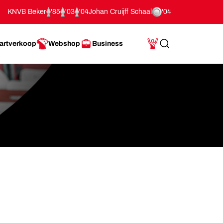
KNVB Beker
'85
'03
'04
Johan Cruijff Schaal
'04
artverkoop
Webshop
Business
Search
Mijn Account