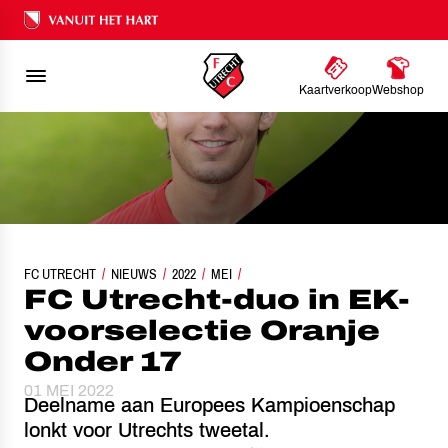
Ons nalatenschap
Kaartverkoop
Webshop
FC UTRECHT
FC UTRECHT-DUO IN EK-VOORSELECTIE ORANJE ONDER 17
NIEUWS
2022
MEI
FC Utrecht-duo in EK-
voorselectie Oranje
Onder 17
01 MEI 2022
Deelname aan Europees Kampioenschap
lonkt voor Utrechts tweetal.