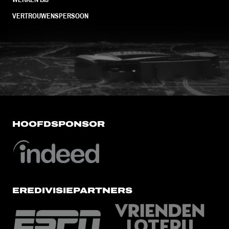
VERTROUWENSPERSOON
FC Utrecht<br>vanuit<br>het har
HOOFDSPONSOR
EREDIVISIEPARTNERS