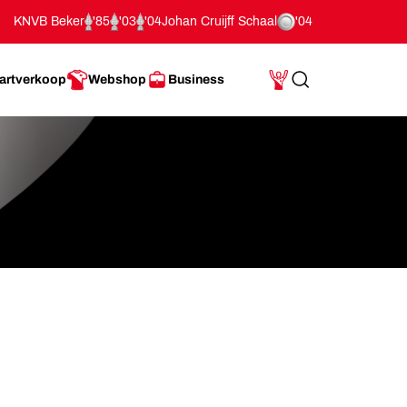
KNVB Beker
'85
'03
'04
Johan Cruijff Schaal
'04
artverkoop
Webshop
Business
Search
Mijn Account