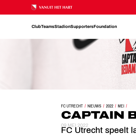
Ons nalatenschap
Club
Teams
Stadion
Supporters
Foundation
FC UTRECHT
NIEUWS
2022
CAPTAIN BEDA
MEI
CAPTAIN 
09 MEI 2022
FC Utrecht speelt l