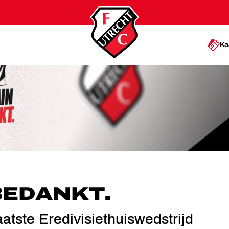
Ka
NKT.
BEDANKT.
aatste Eredivisiethuiswedstrijd