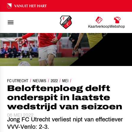
Ons nalatenschap
Kaartverkoop
Webshop
FC UTRECHT
BELOFTENPLOEG DELFT ONDERSPIT IN LAATSTE WEDSTRIJD VAN SEIZOE
NIEUWS
2022
MEI
Beloftenploeg delft
onderspit in laatste
wedstrijd van seizoen
06 MEI 2022
Jong FC Utrecht verliest nipt van effectiever
VVV-Venlo: 2-3.