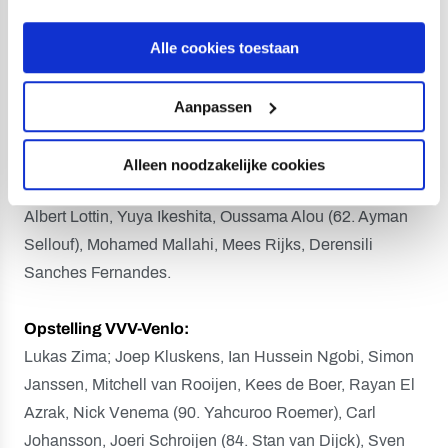
Toeschouwers:
402.
Alle cookies toestaan
Scheidsrechter
: Laurens Gerrets.
Aanpassen
Opstelling Jong FC Utrecht:
Thijmen Nijhuis; Julliani Eersteling, Dylan Timber, Kjeld
Alleen noodzakelijke cookies
van den Hoek (82. Mohamed Akharaz), Gabriël Culhaci,
Albert Lottin, Yuya Ikeshita, Oussama Alou (62. Ayman
Sellouf), Mohamed Mallahi, Mees Rijks, Derensili
Sanches Fernandes.
Opstelling VVV-Venlo:
Lukas Zima; Joep Kluskens, Ian Hussein Ngobi, Simon
Janssen, Mitchell van Rooijen, Kees de Boer, Rayan El
Azrak, Nick Venema (90. Yahcuroo Roemer), Carl
Johansson, Joeri Schroijen (84. Stan van Dijck), Sven