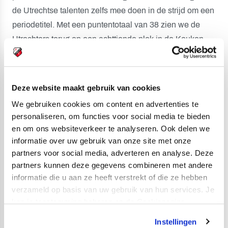
de Utrechtse talenten zelfs mee doen in de strijd om een
periodetitel. Met een puntentotaal van 38 zien we de
Utrechters terug op een achttiende plek in de Keuken
Kampioen Divisie.
Jong FC Utrecht – VVV-Venlo 2-3 (1-2)
Deze website maakt gebruik van cookies
19. Nick Venema 0-1
We gebruiken cookies om content en advertenties te
23. Mees Rijks 1-1
personaliseren, om functies voor social media te bieden
33. Mitchell van Rooijen 1-2
en om ons websiteverkeer te analyseren. Ook delen we
51. Mohamed Mallahi 2-2
informatie over uw gebruik van onze site met onze
partners voor social media, adverteren en analyse. Deze
62. Sven Braken 2-3
partners kunnen deze gegevens combineren met andere
informatie die u aan ze heeft verstrekt of die ze hebben
Gele kaarten:
Dylan Timber (Jong FC Utrecht), Carl
verzameld op basis van uw gebruik van hun services. Je
Johansson, Rayan El Azrak, Mitchell van Rooijen (VVV-
kan je toestemming beheren op de Cookiepagina.
Venlo).
Instellingen