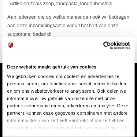
- Artikelen zoals zeep, tandpasta, tandenborstels.
Aan iedereen die op welke manier dan ook wil bijdragen
aan deze inzamelingsactie vanuit het hart van onze
supporters: bedankt!
Deze website maakt gebruik van cookies
We gebruiken cookies om content en advertenties te
Volg ons ook via
personaliseren, om functies voor social media te bieden
en om ons websiteverkeer te analyseren. Ook delen we
informatie over uw gebruik van onze site met onze
partners voor social media, adverteren en analyse. Deze
Navigeer naar
partners kunnen deze gegevens combineren met andere
informatie die u aan ze heeft verstrekt of die ze hebben
CLUB
FOUNDATION
verzameld op basis van uw gebruik van hun services. Je
kan je toestemming beheren op de Cookiepagina.
TEAMS
KAARTVERKOOP