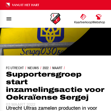
Ons nalatenschap
Kaartverkoop
Webshop
FC UTRECHT
SUPPORTERSGROEP START INZAMELINGSACTIE VOOR OEKRAÏENSE S
NIEUWS
2022
MAART
Supportersgroep
start
inzamelingsactie voor
Oekraïense Sergej
03 MAART 2022
Utrecht Ultras zamelen producten in voor