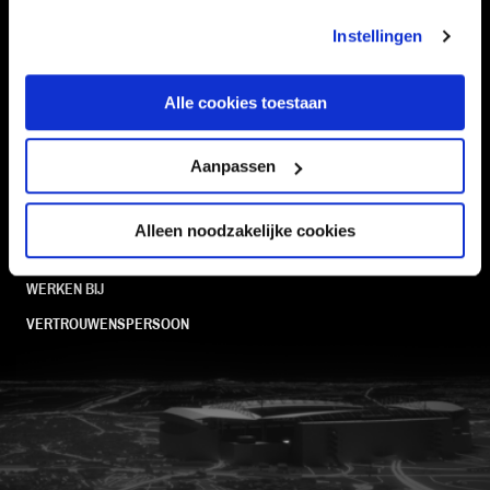
STADION
BUSINESS
Instellingen
SUPPORTERS
Alle cookies toestaan
Informatie
Aanpassen
VEELGESTELDE VRAGEN
Alleen noodzakelijke cookies
CONTACT
WERKEN BIJ
VERTROUWENSPERSOON
FC Utrecht<br>vanuit<br>het har