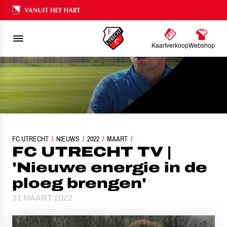
Ons nalatenschap
Kaartverkoop
Webshop
FC UTRECHT
FC UTRECHT TV | 'NIEUWE ENERGIE IN DE PLOEG BRENGEN'
NIEUWS
2022
MAART
FC UTRECHT TV |
'Nieuwe energie in de
ploeg brengen'
31 MAART 2022