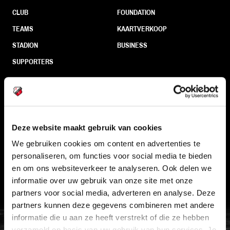
CLUB
FOUNDATION
TEAMS
KAARTVERKOOP
STADION
BUSINESS
SUPPORTERS
Informatie
Deze website maakt gebruik van cookies
VEELGESTELDE VRAGEN
We gebruiken cookies om content en advertenties te
CONTACT
personaliseren, om functies voor social media te bieden
WERKEN BIJ
en om ons websiteverkeer te analyseren. Ook delen we
informatie over uw gebruik van onze site met onze
VERTROUWENSPERSOON
partners voor social media, adverteren en analyse. Deze
partners kunnen deze gegevens combineren met andere
FC Utrecht<br>vanuit<br>het har
informatie die u aan ze heeft verstrekt of die ze hebben
verzameld op basis van uw gebruik van hun services. Je