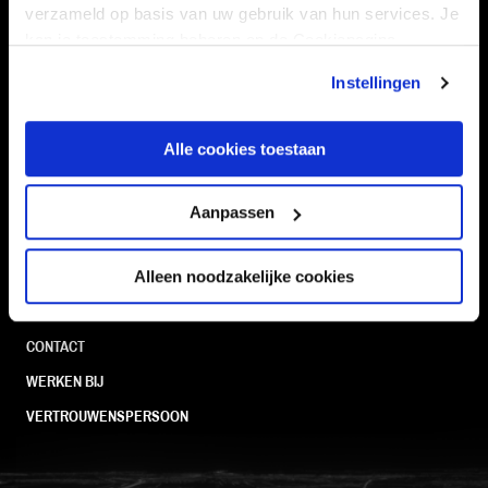
Navigeer naar
verzameld op basis van uw gebruik van hun services. Je
kan je toestemming beheren op de Cookiepagina.
CLUB
FOUNDATION
Instellingen
TEAMS
KAARTVERKOOP
STADION
BUSINESS
Alle cookies toestaan
SUPPORTERS
Aanpassen
Informatie
Alleen noodzakelijke cookies
VEELGESTELDE VRAGEN
CONTACT
WERKEN BIJ
VERTROUWENSPERSOON
FC Utrecht<br>vanuit<br>het har