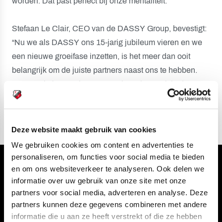
worden. Dat past perfect bij onze mentaliteit.”
Stefaan Le Clair, CEO van de DASSY Group, bevestigt:
“Nu we als DASSY ons 15-jarig jubileum vieren en we
een nieuwe groeifase inzetten, is het meer dan ooit
belangrijk om de juiste partners naast ons te hebben.
FC Utrecht is zowel qua DNA als toekomstvisie de
perfecte match voor ons.”
Deze website maakt gebruik van cookies
We gebruiken cookies om content en advertenties te
personaliseren, om functies voor social media te bieden
Volg ons ook via
en om ons websiteverkeer te analyseren. Ook delen we
informatie over uw gebruik van onze site met onze
partners voor social media, adverteren en analyse. Deze
partners kunnen deze gegevens combineren met andere
informatie die u aan ze heeft verstrekt of die ze hebben