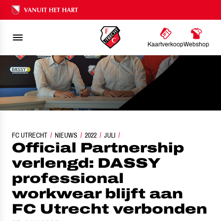
Ons nalatenschap
Kaartverkoop
Webshop
ARTNERSHIP VERLENGD: DASSY PROFESSIONAL WORKWEAR BLIJFT AAN FC U
FC UTRECHT
NIEUWS
2022
JULI
Official Partnership
verlengd: DASSY
professional
workwear blijft aan
FC Utrecht verbonden