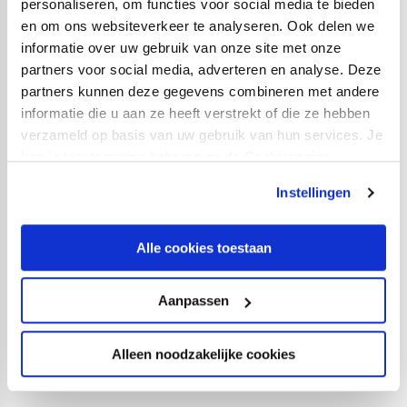
personaliseren, om functies voor social media te bieden
Toeschouwers:
8.511.
en om ons websiteverkeer te analyseren. Ook delen we
informatie over uw gebruik van onze site met onze
Opstelling FC Utrecht:
partners voor social media, adverteren en analyse. Deze
partners kunnen deze gegevens combineren met andere
Vasilis Barkas; Hidde ter Avest (71. Moussa Sylla), Mike
informatie die u aan ze heeft verstrekt of die ze hebben
van der Hoorn, Nick Viergever, Modibo Sagnan (59.
verzameld op basis van uw gebruik van hun services. Je
Mark van der Maarel), Djevencio van der Kust, Luuk
kan je toestemming beheren op de Cookiepagina.
Brouwers (71. Rocco Robert Shein), Taylor Booth (46.
Instellingen
Can Bozdogan), Othmane Boussaid (71. Mimoun Mahi),
Tasos Douvikas, Daishawn Redan (46. Bas Dost).
Alle cookies toestaan
Opstelling Shakhtar Donetsk, eerste helft:
Anatoliy Trubin; Viktor Kornienko, Taras Stepanenko,
Aanpassen
Danylo Sikan, Mykhaylo Mudryk, Oleksiy Kashchuk,
Valeriy Bondar, Artem Bondarenko, Mykola Matvienko,
Alleen noodzakelijke cookies
Heorhiy Sudakov, Yukhym Konoplya.