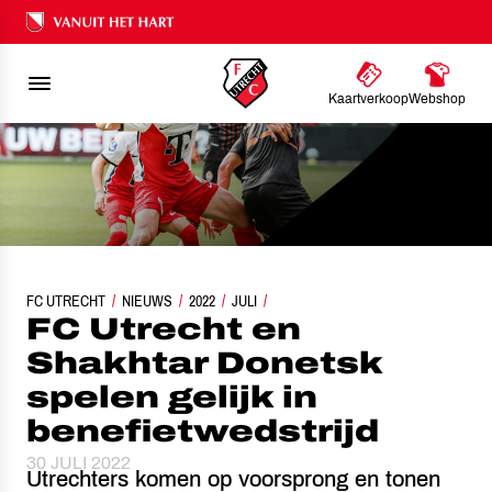
Ons nalatenschap
Kaartverkoop
Webshop
FC UTRECHT EN SHAKHTAR DONETSK SPELEN GELIJK IN BENEFIETWEDSTR
FC UTRECHT
NIEUWS
2022
JULI
FC Utrecht en
Shakhtar Donetsk
spelen gelijk in
benefietwedstrijd
30 JULI 2022
Utrechters komen op voorsprong en tonen