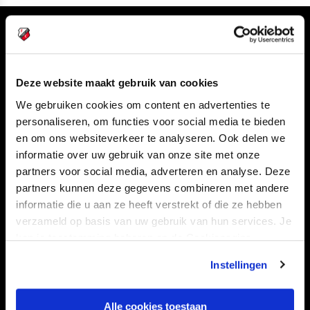
Volg ons ook via
Deze website maakt gebruik van cookies
We gebruiken cookies om content en advertenties te
Navigeer naar
personaliseren, om functies voor social media te bieden
en om ons websiteverkeer te analyseren. Ook delen we
CLUB
FOUNDATION
informatie over uw gebruik van onze site met onze
TEAMS
KAARTVERKOOP
partners voor social media, adverteren en analyse. Deze
partners kunnen deze gegevens combineren met andere
STADION
BUSINESS
informatie die u aan ze heeft verstrekt of die ze hebben
SUPPORTERS
verzameld op basis van uw gebruik van hun services. Je
kan je toestemming beheren op de Cookiepagina.
Instellingen
Informatie
Alle cookies toestaan