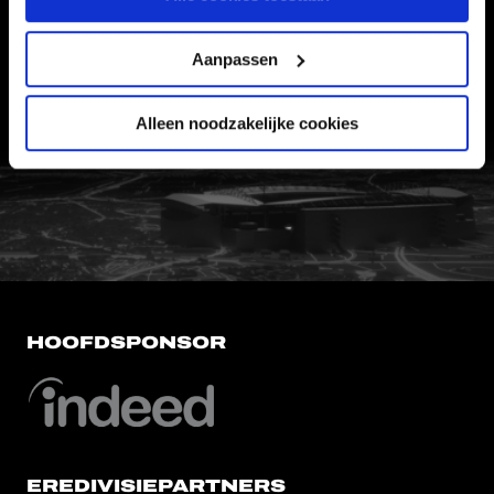
VEELGESTELDE VRAGEN
CONTACT
Aanpassen
WERKEN BIJ
VERTROUWENSPERSOON
Alleen noodzakelijke cookies
FC Utrecht<br>vanuit<br>het har
HOOFDSPONSOR
EREDIVISIEPARTNERS