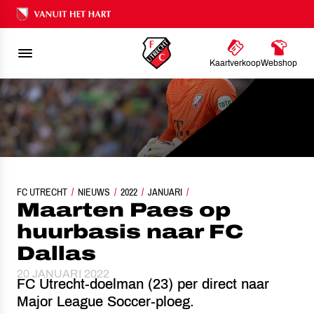
Ons nalatenschap
Kaartverkoop
Webshop
FC UTRECHT
NIEUWS
MAARTEN PAES OP HUURBASIS NAAR FC DALLAS
2022
JANUARI
Maarten Paes op
huurbasis naar FC
Dallas
20 JANUARI 2022
FC Utrecht-doelman (23) per direct naar
Major League Soccer-ploeg.