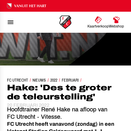
Ons nalatenschap
Kaartverkoop
Webshop
FC UTRECHT
NIEUWS
HAKE: 'DES TE GROTER DE TELEURSTELLING'
2022
FEBRUARI
Hake: 'Des te groter
de teleurstelling'
20 FEBRUARI 2022
Hoofdtrainer René Hake na afloop van
FC Utrecht - Vitesse.
FC Utrecht heeft vanavond (zondag) in een