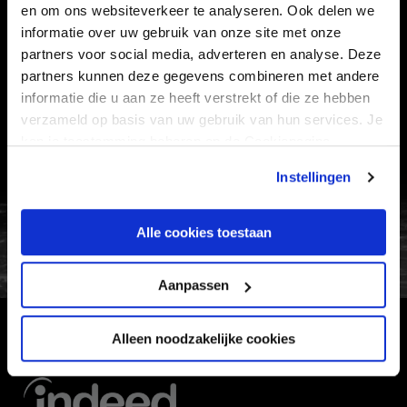
en om ons websiteverkeer te analyseren. Ook delen we
Informatie
informatie over uw gebruik van onze site met onze
partners voor social media, adverteren en analyse. Deze
VEELGESTELDE VRAGEN
partners kunnen deze gegevens combineren met andere
CONTACT
informatie die u aan ze heeft verstrekt of die ze hebben
verzameld op basis van uw gebruik van hun services. Je
WERKEN BIJ
kan je toestemming beheren op de Cookiepagina.
VERTROUWENSPERSOON
Instellingen
FC Utrecht<br>vanuit<br>het har
Alle cookies toestaan
Aanpassen
Alleen noodzakelijke cookies
HOOFDSPONSOR