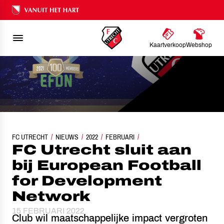
Ons nalatenschap
Kaartverkoop
Webshop
FC UTRECHT
FC UTRECHT SLUIT AAN BIJ EUROPEAN FOOTBALL FOR DEVELOPMEN
NIEUWS
2022
FEBRUARI
FC Utrecht sluit aan
bij European Football
for Development
Network
15 FEBRUARI 2022
Club wil maatschappelijke impact vergroten