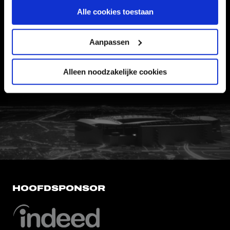
Informatie
Alle cookies toestaan
VEELGESTELDE VRAGEN
Aanpassen
CONTACT
WERKEN BIJ
Alleen noodzakelijke cookies
VERTROUWENSPERSOON
FC Utrecht<br>vanuit<br>het har
HOOFDSPONSOR