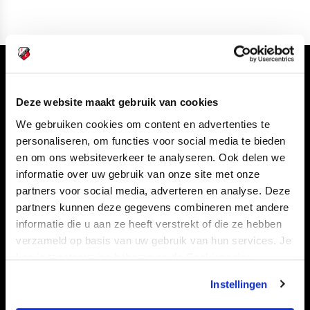
Volg ons ook via
Deze website maakt gebruik van cookies
We gebruiken cookies om content en advertenties te
personaliseren, om functies voor social media te bieden
Navigeer naar
en om ons websiteverkeer te analyseren. Ook delen we
informatie over uw gebruik van onze site met onze
CLUB
FOUNDATION
partners voor social media, adverteren en analyse. Deze
partners kunnen deze gegevens combineren met andere
TEAMS
KAARTVERKOOP
informatie die u aan ze heeft verstrekt of die ze hebben
STADION
BUSINESS
verzameld op basis van uw gebruik van hun services. Je
SUPPORTERS
kan je toestemming beheren op de Cookiepagina.
Instellingen