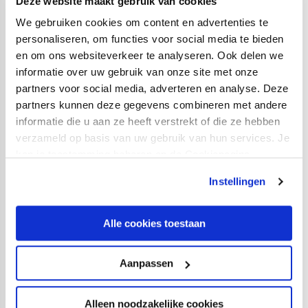
Deze website maakt gebruik van cookies
tribunes, en ook niet bij/in toiletten, horecapunten,
We gebruiken cookies om content en advertenties te
trappen, businessruimtes, loges en skyboxen. Buiten het
personaliseren, om functies voor social media te bieden
stadion mag wel gerookt worden.
en om ons websiteverkeer te analyseren. Ook delen we
informatie over uw gebruik van onze site met onze
Vervoersinformatie
partners voor social media, adverteren en analyse. Deze
Er geldt rondom de competitiewedstrijd tegen SC
partners kunnen deze gegevens combineren met andere
Cambuur andere vervoersinformatie dan te doen
informatie die u aan ze heeft verstrekt of die ze hebben
gebruikelijk bij thuiswedstrijden van FC Utrecht. Je kunt
verzameld op basis van uw gebruik van hun services. Je
rondom het thuisduel met SC Cambuur parkeren met
kan je toestemming beheren op de Cookiepagina.
een parkeerkaart op de volgende parkeerplaatsen: P1,
Instellingen
P2, P2A en P3. Het is alleen nog mogelijk om een
parkeerkaart voor P3 aan te schaffen, dat kan
HIER
.
Alle cookies toestaan
Voor het duel met SC Cambuur zijn parkeertickets voor
P3 afgeprijsd naar 10 euro.
Aanpassen
Het is ook mogelijk om gratis te parkeren op de
onbemande parkeerplaatsen P4 en P6. U kunt op P4 en
Alleen noodzakelijke cookies