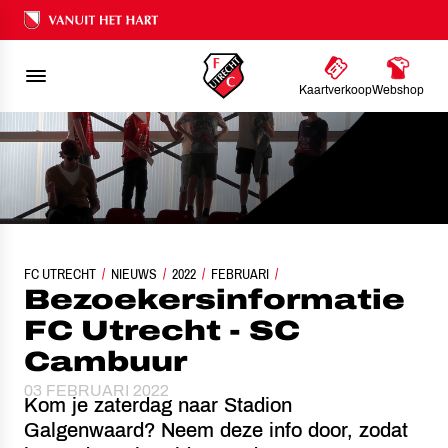
Ons nalatenschap
Kaartverkoop
Webshop
FC UTRECHT
NIEUWS
BEZOEKERSINFORMATIE FC UTRECHT - SC CAMBUUR
2022
FEBRUARI
Bezoekersinformatie
FC Utrecht - SC
Cambuur
03 FEBRUARI 2022
Kom je zaterdag naar Stadion
Galgenwaard? Neem deze info door, zodat