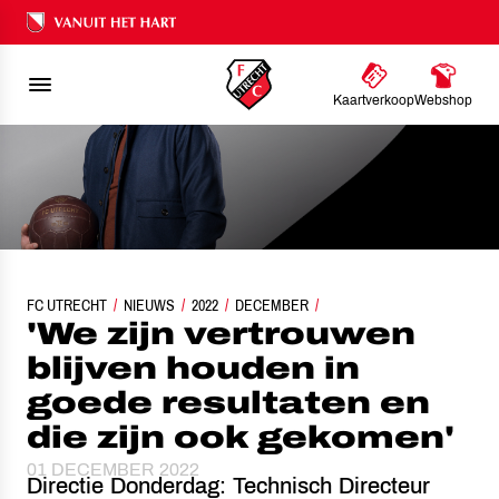
Ons nalatenschap
Kaartverkoop
Webshop
'WE ZIJN VERTROUWEN BLIJVEN HOUDEN IN GOEDE RESULTATEN EN DIE Z
FC UTRECHT
NIEUWS
2022
DECEMBER
'We zijn vertrouwen
blijven houden in
goede resultaten en
die zijn ook gekomen'
01 DECEMBER 2022
Directie Donderdag: Technisch Directeur