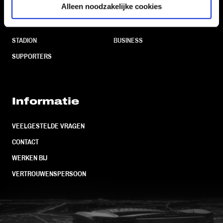
Alleen noodzakelijke cookies
CLUB
FOUNDATION
TEAMS
KAARTVERKOOP
STADION
BUSINESS
SUPPORTERS
Informatie
VEELGESTELDE VRAGEN
CONTACT
WERKEN BIJ
VERTROUWENSPERSOON
FC Utrecht<br>vanuit<br>het har