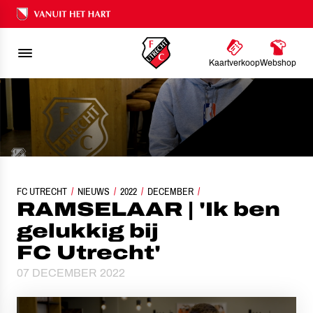
Ons nalatenschap
Kaartverkoop
Webshop
FC UTRECHT
NIEUWS
RAMSELAAR | 'IK BEN GELUKKIG BIJ FC UTRECHT'
2022
DECEMBER
RAMSELAAR | 'Ik ben
gelukkig bij
FC Utrecht'
07 DECEMBER 2022