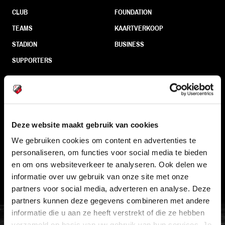
CLUB
FOUNDATION
TEAMS
KAARTVERKOOP
STADION
BUSINESS
SUPPORTERS
Informatie
Deze website maakt gebruik van cookies
VEELGESTELDE VRAGEN
We gebruiken cookies om content en advertenties te
CONTACT
personaliseren, om functies voor social media te bieden
WERKEN BIJ
en om ons websiteverkeer te analyseren. Ook delen we
informatie over uw gebruik van onze site met onze
VERTROUWENSPERSOON
partners voor social media, adverteren en analyse. Deze
partners kunnen deze gegevens combineren met andere
FC Utrecht<br>vanuit<br>het har
informatie die u aan ze heeft verstrekt of die ze hebben
verzameld op basis van uw gebruik van hun services. Je