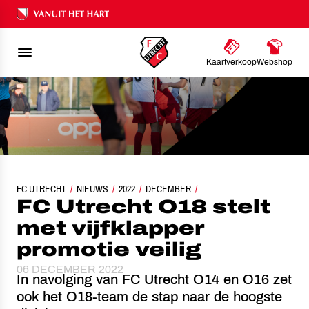
Ons nalatenschap
Kaartverkoop
Webshop
FC UTRECHT
FC UTRECHT O18 STELT MET VIJFKLAPPER PROMOTIE VEIL
NIEUWS
2022
DECEMBER
FC Utrecht O18 stelt
met vijfklapper
promotie veilig
06 DECEMBER 2022
In navolging van FC Utrecht O14 en O16 zet
ook het O18-team de stap naar de hoogste