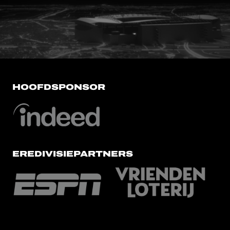
FC Utrecht<br>vanuit<br>het har
HOOFDSPONSOR
EREDIVISIEPARTNERS