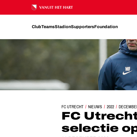
Ons nalatenschap
Club
Teams
Stadion
Supporters
Foundation
FC UTRECHT
FC UTRECHT MET 27-KOPPI
NIEUWS
2022
DECEMBE
FC Utrech
selectie o