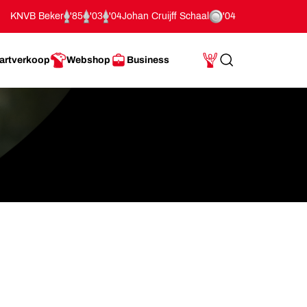
KNVB Beker
'85
'03
'04
Johan Cruijff Schaal
'04
artverkoop
Webshop
Business
Search
Mijn Account