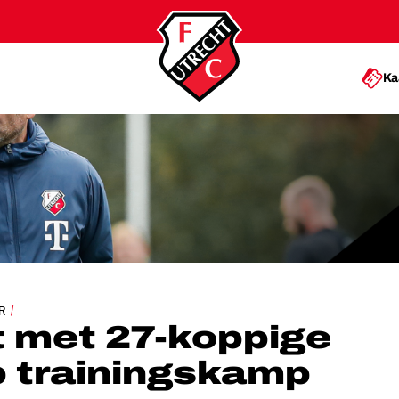
Ka
GE SELECTIE OP TRAININGSKAMP
R
t met 27-koppige
p trainingskamp