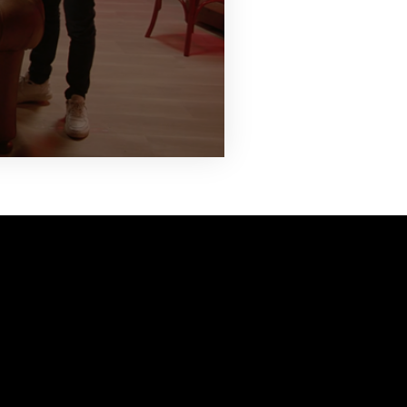
vanuit<br>het hart