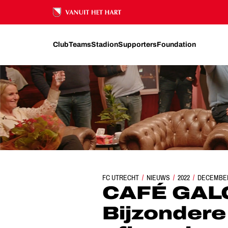
Ons nalatenschap
Club
Teams
Stadion
Supporters
Foundation
FC UTRECHT
CAFÉ GALGENWAARD | BIJZOND
NIEUWS
2022
DECEMBE
CAFÉ GAL
Bijzondere