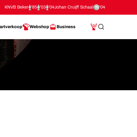
KNVB Beker
'85
'03
'04
Johan Cruijff Schaal
'04
artverkoop
Webshop
Business
Search
Mijn Account