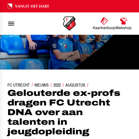
Ons nalatenschap
Kaartverkoop
Webshop
GELOUTERDE EX-PROFS DRAGEN FC UTRECHT DNA OVER AAN TALENTEN IN
FC UTRECHT
NIEUWS
2022
AUGUSTUS
Gelouterde ex-profs
dragen FC Utrecht
DNA over aan
talenten in
jeugdopleiding