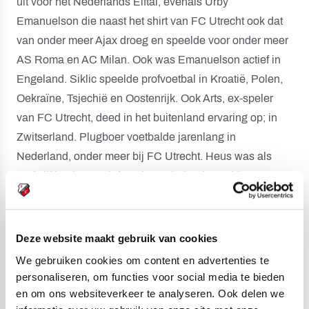
uit voor het Nederlands Elftal, evenals Urby
Emanuelson die naast het shirt van FC Utrecht ook dat
van onder meer Ajax droeg en speelde voor onder meer
AS Roma en AC Milan. Ook was Emanuelson actief in
Engeland. Siklic speelde profvoetbal in Kroatië, Polen,
Oekraïne, Tsjechië en Oostenrijk. Ook Arts, ex-speler
van FC Utrecht, deed in het buitenland ervaring op; in
Zwitserland. Plugboer voetbalde jarenlang in
Nederland, onder meer bij FC Utrecht. Heus was als
prof vijftien jaar actief op de Nederlandse velden.
Als keeperstrainers in de jeugdopleiding van FC Utrecht
zijn komend seizoen Dennis Smit en Mustafa Amezrine
Deze website maakt gebruik van cookies
actief. Zij komen in de ondersteunende staf onder
We gebruiken cookies om content en advertenties te
anderen Wiebe de Haan en Eskil de Koning tegen. De
personaliseren, om functies voor social media te bieden
Haan is actief bij Partnerclub PVCV en wordt assistent-
en om ons websiteverkeer te analyseren. Ook delen we