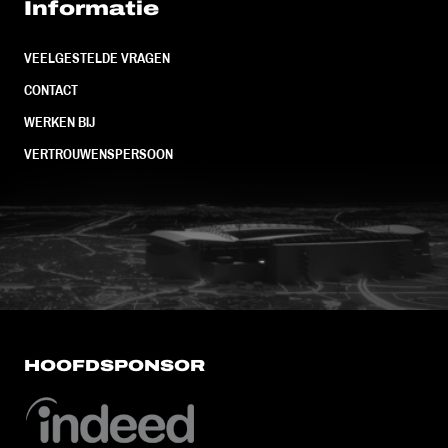
Informatie
VEELGESTELDE VRAGEN
CONTACT
WERKEN BIJ
VERTROUWENSPERSOON
FC Utrecht<br>vanuit<br>het har
HOOFDSPONSOR