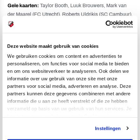
Gele kaarten:
Taylor Booth, Luuk Brouwers, Mark van
der Maarel (FC Utrecht), Roberts Uldrikis (SC Cambuur).
Toeschouwers:
21.019.
Scheidsrechter:
Erwin Blank.
Deze website maakt gebruik van cookies
Opstelling FC Utrecht:
We gebruiken cookies om content en advertenties te
personaliseren, om functies voor social media te bieden
Vasilis Barkas; Mark van der Maarel, Nick Viergever,
en om ons websiteverkeer te analyseren. Ook delen we
Modibo Sagnan (46. Ruben Kluivert); Hidde ter Avest
informatie over uw gebruik van onze site met onze
(70. Moussa Sylla), Luuk Brouwers, Taylor Booth (46.
partners voor social media, adverteren en analyse. Deze
Can Bozdogan), Djevencio van der Kust, Othmane
partners kunnen deze gegevens combineren met andere
Boussaid (75. Albert Lottin); Bas Dost, Daishawn Redan
informatie die u aan ze heeft verstrekt of die ze hebben
(64. Tasos Douvikas).
verzameld op basis van uw gebruik van hun services. Je
kan je toestemming beheren op de Cookiepagina.
Opstelling SC Cambuur:
Instellingen
João Virgínia; Doke Schmidt, Marco Tol, Léon Bergsma,
Alex Bangura; Mees Hoedemakers, Jamie Jacobs (77.