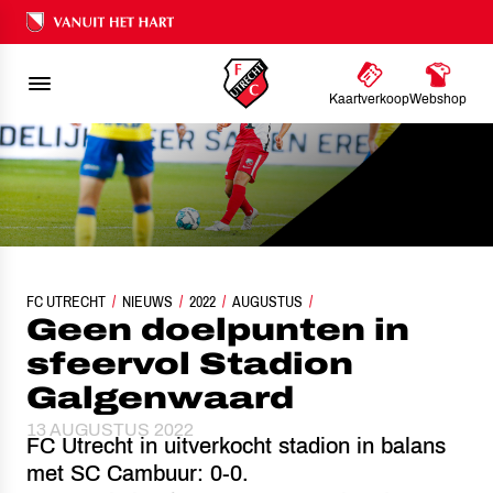
Ons nalatenschap
Kaartverkoop
Webshop
FC UTRECHT
NIEUWS
GEEN DOELPUNTEN IN SFEERVOL STADION GALGENWAAR
2022
AUGUSTUS
Geen doelpunten in
sfeervol Stadion
Galgenwaard
13 AUGUSTUS 2022
FC Utrecht in uitverkocht stadion in balans
met SC Cambuur: 0-0.