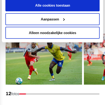
Alle cookies toestaan
Mitchel Paulissen), Robin Maulun; Remco Balk (77.
Michael Breij), Roberts Uldrikis (85. Tom Boere), Milan
Aanpassen
Smit (61. David Sambissa).
Alleen noodzakelijke cookies
12
fotos