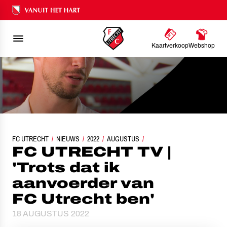
Ons nalatenschap
Kaartverkoop
Webshop
FC UTRECHT
FC UTRECHT TV | 'TROTS DAT IK AANVOERDER VAN FC UTRECHT
NIEUWS
2022
AUGUSTUS
FC UTRECHT TV |
'Trots dat ik
aanvoerder van
FC Utrecht ben'
18 AUGUSTUS 2022