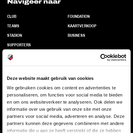
Navigeer naar
CLUB
FOUNDATION
TEAMS
KAARTVERKOOP
STADION
BUSINESS
SUPPORTERS
Informatie
Deze website maakt gebruik van cookies
VEELGESTELDE VRAGEN
We gebruiken cookies om content en advertenties te
personaliseren, om functies voor social media te bieden
CONTACT
en om ons websiteverkeer te analyseren. Ook delen we
WERKEN BIJ
informatie over uw gebruik van onze site met onze
VERTROUWENSPERSOON
partners voor social media, adverteren en analyse. Deze
partners kunnen deze gegevens combineren met andere
informatie die u aan ze heeft verstrekt of die ze hebben