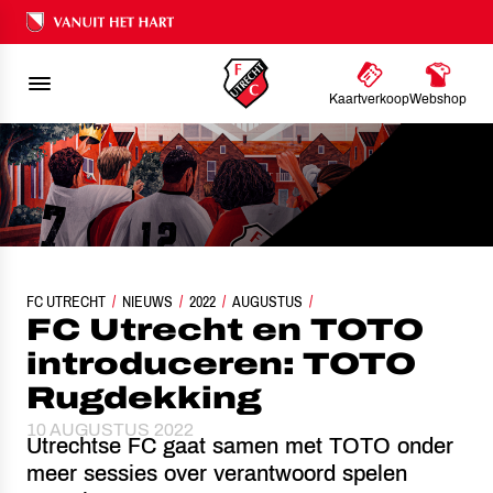
Ons nalatenschap
Kaartverkoop
Webshop
FC UTRECHT
NIEUWS
FC UTRECHT EN TOTO INTRODUCEREN: TOTO RUGDEKKIN
2022
AUGUSTUS
FC Utrecht en TOTO
introduceren: TOTO
Rugdekking
10 AUGUSTUS 2022
Utrechtse FC gaat samen met TOTO onder
meer sessies over verantwoord spelen