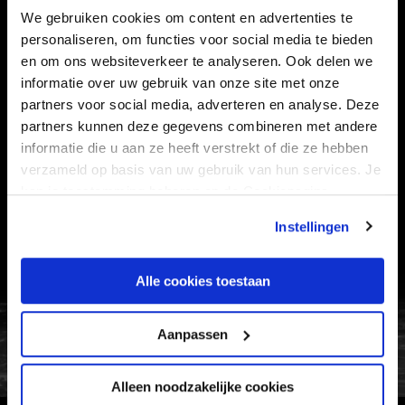
STADION
BUSINESS
We gebruiken cookies om content en advertenties te
personaliseren, om functies voor social media te bieden
SUPPORTERS
en om ons websiteverkeer te analyseren. Ook delen we
informatie over uw gebruik van onze site met onze
partners voor social media, adverteren en analyse. Deze
Informatie
partners kunnen deze gegevens combineren met andere
informatie die u aan ze heeft verstrekt of die ze hebben
VEELGESTELDE VRAGEN
verzameld op basis van uw gebruik van hun services. Je
kan je toestemming beheren op de Cookiepagina.
CONTACT
Instellingen
WERKEN BIJ
VERTROUWENSPERSOON
Alle cookies toestaan
FC Utrecht<br>vanuit<br>het har
Aanpassen
Alleen noodzakelijke cookies