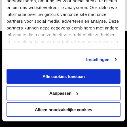
personaliseren, om functies voor social media te bieden
en om ons websiteverkeer te analyseren. Ook delen we
informatie over uw gebruik van onze site met onze
partners voor social media, adverteren en analyse. Deze
partners kunnen deze gegevens combineren met andere
informatie die u aan ze heeft verstrekt of die ze hebben
verzameld op basis van uw gebruik van hun services. Je
Volg ons ook via
kan je toestemming beheren op de Cookiepagina.
Instellingen
Navigeer naar
Alle cookies toestaan
CLUB
FOUNDATION
Aanpassen
TEAMS
KAARTVERKOOP
STADION
BUSINESS
Alleen noodzakelijke cookies
SUPPORTERS