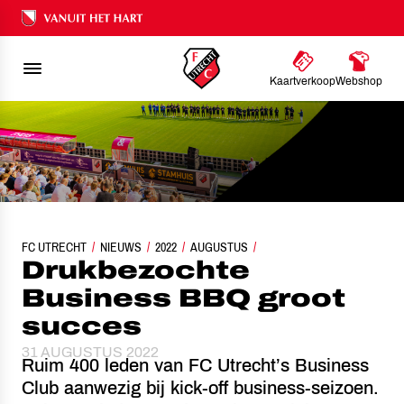
Ons nalatenschap
Kaartverkoop
Webshop
FC UTRECHT
NIEUWS
DRUKBEZOCHTE BUSINESS BBQ GROOT SUCCES
2022
AUGUSTUS
Drukbezochte
Business BBQ groot
succes
31 AUGUSTUS 2022
Ruim 400 leden van FC Utrecht’s Business
Club aanwezig bij kick-off business-seizoen.