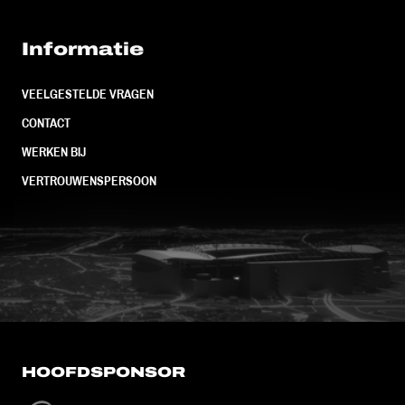
Informatie
VEELGESTELDE VRAGEN
CONTACT
WERKEN BIJ
VERTROUWENSPERSOON
FC Utrecht<br>vanuit<br>het har
HOOFDSPONSOR