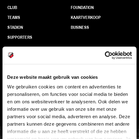
CLUB
FOUNDATION
TEAMS
KAARTVERKOOP
STADION
BUSINESS
SUPPORTERS
Informatie
Deze website maakt gebruik van cookies
VEELGESTELDE VRAGEN
We gebruiken cookies om content en advertenties te
CONTACT
personaliseren, om functies voor social media te bieden
WERKEN BIJ
en om ons websiteverkeer te analyseren. Ook delen we
informatie over uw gebruik van onze site met onze
VERTROUWENSPERSOON
partners voor social media, adverteren en analyse. Deze
partners kunnen deze gegevens combineren met andere
FC Utrecht<br>vanuit<br>het har
informatie die u aan ze heeft verstrekt of die ze hebben
verzameld op basis van uw gebruik van hun services. Je