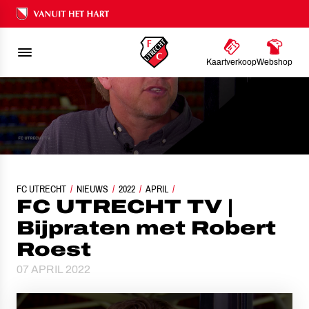
Ons nalatenschap
Kaartverkoop
Webshop
FC UTRECHT
FC UTRECHT TV | BIJPRATEN MET ROBERT ROEST
NIEUWS
2022
APRIL
FC UTRECHT TV |
Bijpraten met Robert
Roest
07 APRIL 2022