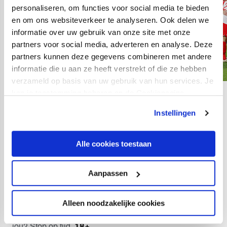
personaliseren, om functies voor social media te bieden
en om ons websiteverkeer te analyseren. Ook delen we
informatie over uw gebruik van onze site met onze
partners voor social media, adverteren en analyse. Deze
partners kunnen deze gegevens combineren met andere
informatie die u aan ze heeft verstrekt of die ze hebben
verzameld op basis van uw gebruik van hun services. Je
kan je toestemming beheren op de Cookiepagina.
16
fotos
Instellingen
MAAK DE WEDSTRIJD
Alle cookies toestaan
NOG SPANNENDER
Aanpassen
Krijg je geen genoeg van deze weetjes en tips, en wil je
de wedstrijd van zaterdag nog spannender maken? Zet
Alleen noodzakelijke cookies
dan in op deze wedstrijd bij TOTO! Wat kost gokken
jou? Stop op tijd.
18+