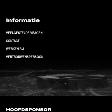
Informatie
VEELGESTELDE VRAGEN
CONTACT
WERKEN BIJ
VERTROUWENSPERSOON
FC Utrecht<br>vanuit<br>het har
HOOFDSPONSOR