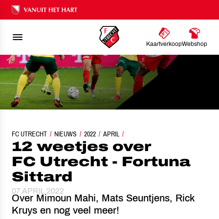
Ons nalatenschap
Kaartverkoop
Webshop
FC UTRECHT
12 WEETJES OVER FC UTRECHT - FORTUNA SITTARD
NIEUWS
2022
APRIL
12 weetjes over
FC Utrecht - Fortuna
Sittard
07 APRIL 2022
Over Mimoun Mahi, Mats Seuntjens, Rick
Kruys en nog veel meer!