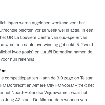
lichtingen waren afgelopen weekend voor het
rechtse beloften vorige week wel in actie. In een
n het UR La Louvière Centre van oud-speler van
né werd een riante overwinning geboekt: 5-2 werd
allebei twee goals) en Juruël Bernadina namen de
 voor hun rekening.
ënt
e competitiepartijen – aan de 3-0 zege op Telstar
 FC Dordrecht en Almere City FC vooraf – trekt het
ar het Noord-Hollandse Wijdewormer, waar het
loos Jong AZ staat. De Alkmaarders wonnen van