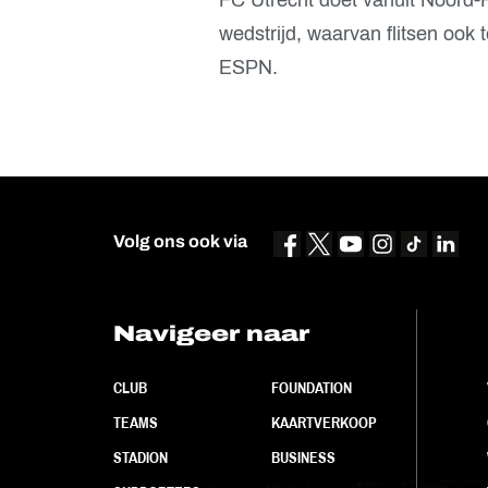
wedstrijd, waarvan flitsen ook 
ESPN.
Volg ons ook via
Navigeer naar
CLUB
FOUNDATION
TEAMS
KAARTVERKOOP
STADION
BUSINESS