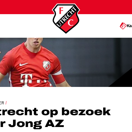
Ka
EZOEK BIJ KOPLOPER JONG AZ
ER
trecht op bezoek
er Jong AZ