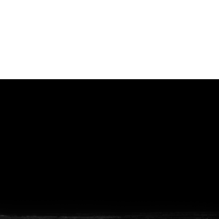
vanuit<br>het hart