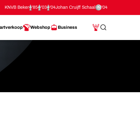
KNVB Beker
'85
'03
'04
Johan Cruijff Schaal
'04
artverkoop
Webshop
Business
Search
Mijn Account