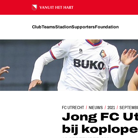
Ons nalatenschap
Club
Teams
Stadion
Supporters
Foundation
FC UTRECHT
NIEUWS
JONG FC UTRECHT OP B
2021
SEPTEMB
Jong FC U
bij koplop