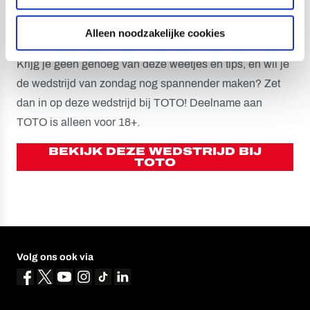
MAAK DE WEDSTRIJD
NOG SPANNENDER
Alleen noodzakelijke cookies
Krijg je geen genoeg van deze weetjes en tips, en wil je
de wedstrijd van zondag nog spannender maken? Zet
dan in op deze wedstrijd bij TOTO! Deelname aan
TOTO is alleen voor 18+.
BEKIJK DEZE WEDSTRIJD BIJ
TOTO
Volg ons ook via