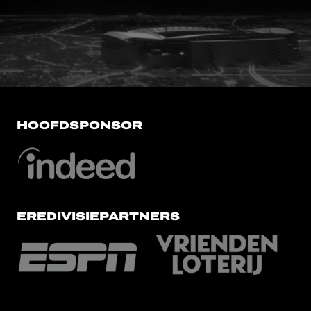
FC Utrecht<br>vanuit<br>het har
HOOFDSPONSOR
EREDIVISIEPARTNERS