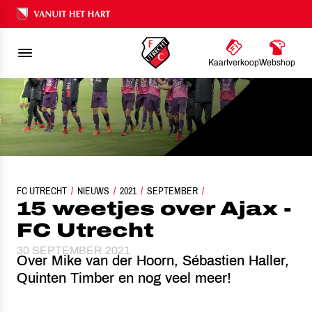
Ons nalatenschap
Kaartverkoop
Webshop
FC UTRECHT
NIEUWS
2021
15 WEETJES OVER AJAX - FC UTRECHT
SEPTEMBER
15 weetjes over Ajax -
FC Utrecht
30 SEPTEMBER 2021
Over Mike van der Hoorn, Sébastien Haller,
Quinten Timber en nog veel meer!