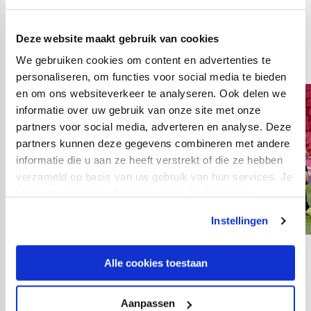
Foto's van de vorige
Eredivisie-editie van
Deze website maakt gebruik van cookies
Ajax - FC Utrecht:
We gebruiken cookies om content en advertenties te
personaliseren, om functies voor social media te bieden
en om ons websiteverkeer te analyseren. Ook delen we
informatie over uw gebruik van onze site met onze
partners voor social media, adverteren en analyse. Deze
partners kunnen deze gegevens combineren met andere
informatie die u aan ze heeft verstrekt of die ze hebben
verzameld op basis van uw gebruik van hun services. Je
kan je toestemming beheren op de Cookiepagina.
Instellingen
19
fotos
Alle cookies toestaan
Aanpassen