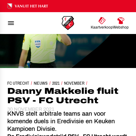
Ons nalatenschap
Kaartverkoop
Webshop
FC UTRECHT
NIEUWS
DANNY MAKKELIE FLUIT PSV - FC UTRECHT
2021
NOVEMBER
Danny Makkelie fluit
PSV - FC Utrecht
30 NOVEMBER 2021
KNVB stelt arbitrale teams aan voor
komende duels in Eredivisie en Keuken
Kampioen Divisie.