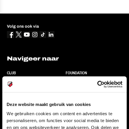
Volg ons ook via
Navigeer naar
CLUB
FOUNDATION
TEAMS
KAARTVERKOOP
STADION
BUSINESS
SUPPORTERS
Deze website maakt gebruik van cookies
We gebruiken cookies om content en advertenties te
personaliseren, om functies voor social media te bieden
Informatie
en om ons websiteverkeer te analyseren. Ook delen we