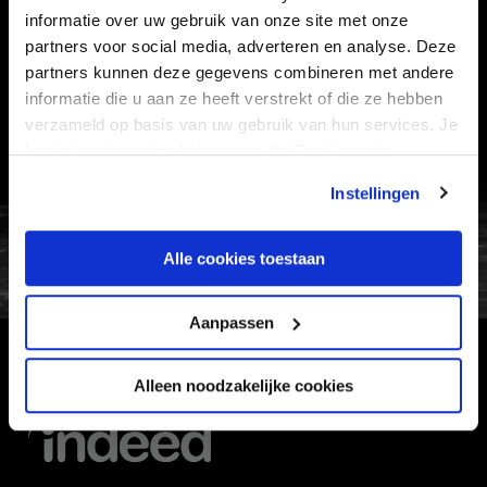
informatie over uw gebruik van onze site met onze
VEELGESTELDE VRAGEN
partners voor social media, adverteren en analyse. Deze
partners kunnen deze gegevens combineren met andere
CONTACT
informatie die u aan ze heeft verstrekt of die ze hebben
WERKEN BIJ
verzameld op basis van uw gebruik van hun services. Je
VERTROUWENSPERSOON
kan je toestemming beheren op de Cookiepagina.
Instellingen
FC Utrecht<br>vanuit<br>het har
Alle cookies toestaan
Aanpassen
HOOFDSPONSOR
Alleen noodzakelijke cookies