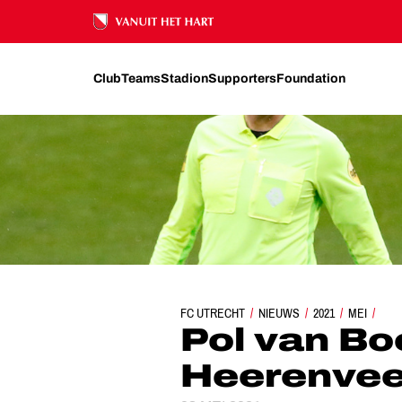
Ons nalatenschap
Club
Teams
Stadion
Supporters
Foundation
FC UTRECHT
POL VAN BOEKEL LEIDT SC HEER
NIEUWS
2021
MEI
Pol van Boe
Heerenvee