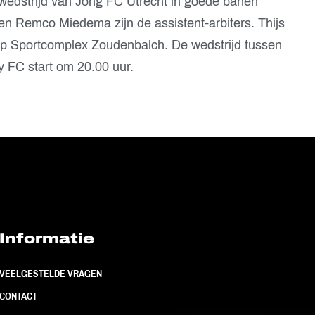
swedstrijd van Jong FC Utrecht in goede banen
en Remco Miedema zijn de assistent-arbiters. Thijs
 op Sportcomplex Zoudenbalch. De wedstrijd tussen
y FC start om 20.00 uur.
Informatie
FC Utrecht<br>
VEELGESTELDE VRAGEN
CONTACT