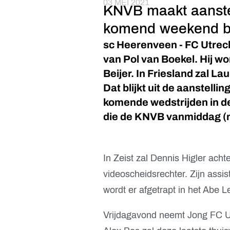
03 MEI 2021
KNVB maakt aanste
komend weekend b
sc Heerenveen - FC Utrech
van Pol van Boekel. Hij wo
Beijer. In Friesland zal La
Dat blijkt uit de aanstelli
komende wedstrijden in de
die de KNVB vanmiddag (
In Zeist zal Dennis Higler ach
videoscheidsrechter. Zijn assi
wordt er afgetrapt in het Abe L
Vrijdagavond neemt Jong FC Utr