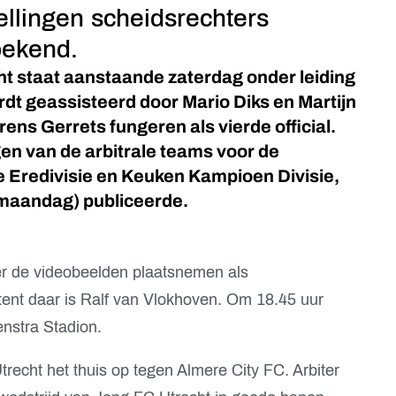
llingen scheidsrechters
ekend.
t staat aanstaande zaterdag onder leiding
rdt geassisteerd door Mario Diks en Martijn
urens Gerrets fungeren als vierde official.
ngen van de arbitrale teams voor de
 Eredivisie en Keuken Kampioen Divisie,
maandag) publiceerde.
ter de videobeelden plaatsnemen als
stent daar is Ralf van Vlokhoven. Om 18.45 uur
enstra Stadion.
echt het thuis op tegen Almere City FC. Arbiter