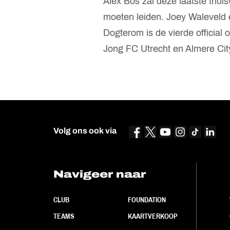
Alex Bos zal deze laatste thui
moeten leiden. Joey Waleveld 
Dogterom is de vierde official
Jong FC Utrecht en Almere Cit
Volg ons ook via
Navigeer naar
CLUB
FOUNDATION
TEAMS
KAARTVERKOOP