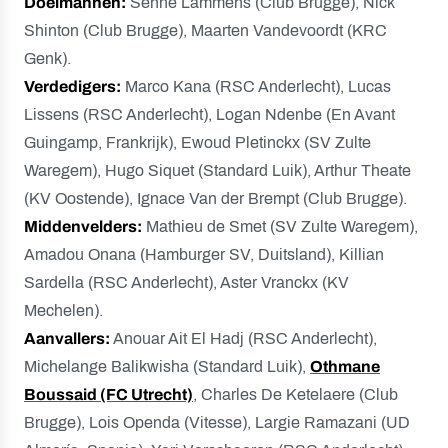
Doelmannen:
Senne Lammens (Club Brugge), Nick
Shinton (Club Brugge), Maarten Vandevoordt (KRC
Genk).
Verdedigers:
Marco Kana (RSC Anderlecht), Lucas
Lissens (RSC Anderlecht), Logan Ndenbe (En Avant
Guingamp, Frankrijk), Ewoud Pletinckx (SV Zulte
Waregem), Hugo Siquet (Standard Luik), Arthur Theate
(KV Oostende), Ignace Van der Brempt (Club Brugge).
Middenvelders:
Mathieu de Smet (SV Zulte Waregem),
Amadou Onana (Hamburger SV, Duitsland), Killian
Sardella (RSC Anderlecht), Aster Vranckx (KV
Mechelen).
Aanvallers:
Anouar Ait El Hadj (RSC Anderlecht),
Michelange Balikwisha (Standard Luik),
Othmane
Boussaid (FC Utrecht)
, Charles De Ketelaere (Club
Brugge), Lois Openda (Vitesse), Largie Ramazani (UD