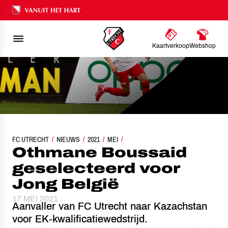
Ons nalatenschap
Kaartverkoop
Webshop
FC UTRECHT
OTHMANE BOUSSAID GESELECTEERD VOOR JONG BELGIË
NIEUWS
2021
MEI
Othmane Boussaid
geselecteerd voor
Jong België
17 MEI 2021
Aanvaller van FC Utrecht naar Kazachstan
voor EK-kwalificatiewedstrijd.