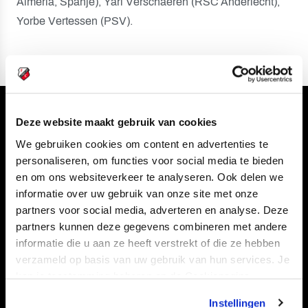
Almería, Spanje), Yari Verschaeren (RSC Anderlecht),
Yorbe Vertessen (PSV).
Volg ons ook via
Deze website maakt gebruik van cookies
We gebruiken cookies om content en advertenties te
personaliseren, om functies voor social media te bieden
en om ons websiteverkeer te analyseren. Ook delen we
Navigeer naar
informatie over uw gebruik van onze site met onze
partners voor social media, adverteren en analyse. Deze
partners kunnen deze gegevens combineren met andere
CLUB
FOUNDATION
informatie die u aan ze heeft verstrekt of die ze hebben
TEAMS
KAARTVERKOOP
verzameld op basis van uw gebruik van hun services. Je
STADION
BUSINESS
kan je toestemming beheren op de Cookiepagina.
SUPPORTERS
Instellingen