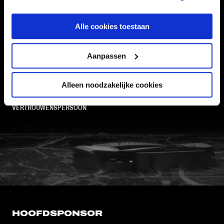
Alle cookies toestaan
Informatie
Aanpassen
VEELGESTELDE VRAGEN
CONTACT
Alleen noodzakelijke cookies
WERKEN BIJ
VERTROUWENSPERSOON
FC Utrecht<br>vanuit<br>het har
HOOFDSPONSOR