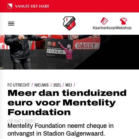
Ons nalatenschap
Kaartverkoop
Webshop
FC UTRECHT
MEER DAN TIENDUIZEND EURO VOOR MENTELITY FOUNDATION
NIEUWS
2021
MEI
Meer dan tienduizend
euro voor Mentelity
Foundation
09 MEI 2021
Mentelity Foundation neemt cheque in
ontvangst in Stadion Galgenwaard.