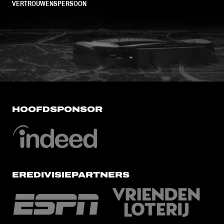
VERTROUWENSPERSOON
FC Utrecht<br>vanuit<br>het har
HOOFDSPONSOR
EREDIVISIEPARTNERS