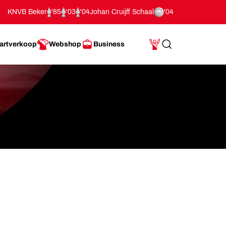
KNVB Beker
'85
'03
'04
Johan Cruijff Schaal
'04
artverkoop
Webshop
Business
Search
Mijn Account