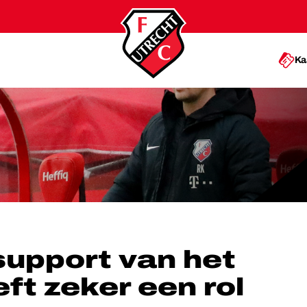
Ka
EFT ZEKER EEN ROL GESPEELD’
support van het
ft zeker een rol