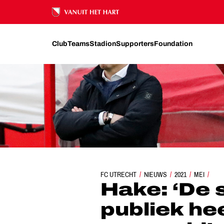
Ons nalatenschap
Club
Teams
Stadion
Supporters
Foundation
FC UTRECHT
HAKE: ‘DE SUPPORT VAN HET PUBLIEK HE
NIEUWS
2021
MEI
Hake: ‘De 
publiek hee