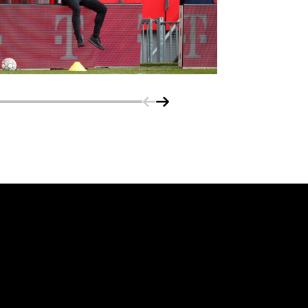
Schuif naar links
Schuif naar rechts
vanuit<br>het hart