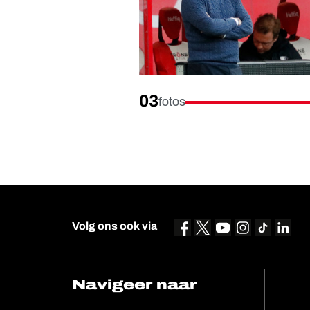
03
fotos
Volg ons ook via
Navigeer naar