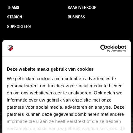
TEAMS
KAARTVERKOOP
STADION
BUSINESS
SUPPORTERS
Informatie
VEELGESTELDE VRAGEN
Deze website maakt gebruik van cookies
CONTACT
We gebruiken cookies om content en advertenties te
personaliseren, om functies voor social media te bieden
WERKEN BIJ
en om ons websiteverkeer te analyseren. Ook delen we
VERTROUWENSPERSOON
informatie over uw gebruik van onze site met onze
partners voor social media, adverteren en analyse. Deze
partners kunnen deze gegevens combineren met andere
FC Utrecht<br>vanuit<br>het har
informatie die u aan ze heeft verstrekt of die ze hebben
verzameld op basis van uw gebruik van hun services. Je