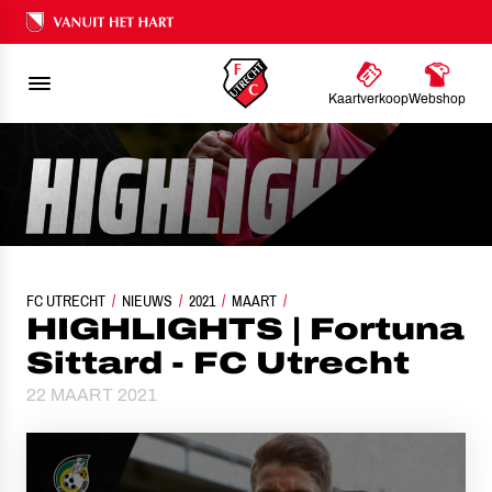
Ons nalatenschap
Kaartverkoop
Webshop
FC UTRECHT
NIEUWS
HIGHLIGHTS | FORTUNA SITTARD - FC UTRECHT
2021
MAART
HIGHLIGHTS | Fortuna
Sittard - FC Utrecht
22 MAART 2021