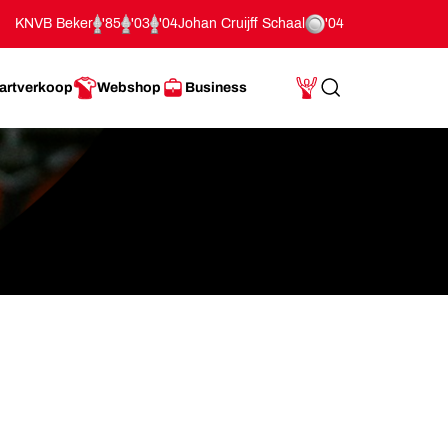
KNVB Beker
'85
'03
'04
Johan Cruijff Schaal
'04
artverkoop
Webshop
Business
Search
Mijn Account