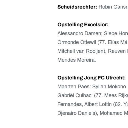
Scheidsrechter:
Robin Gansn
Opstelling Excelsior:
Alessandro Damen; Siebe Hore
Ormonde Ottewil (77. Elías Má
Mitchell van Rooijen), Reuven 
Mendes Moreira.
Opstelling Jong FC Utrecht:
Maarten Paes; Sylian Mokono (6
Gabriël Culhaci (77. Mees Rij
Fernandes, Albert Lottin (62. Y
Djenairo Daniels), Mohamed Mal