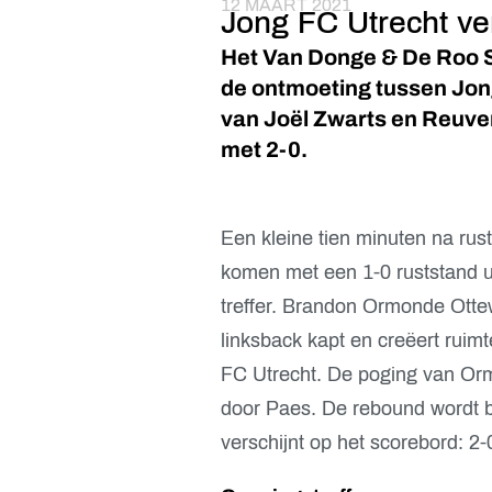
12 MAART 2021
Jong FC Utrecht ver
Het Van Donge & De Roo S
de ontmoeting tussen Jong
van Joël Zwarts en Reuve
met 2-0.
Een kleine tien minuten na rust
komen met een 1-0 ruststand ui
treffer. Brandon Ormonde Ottewi
linksback kapt en creëert ruim
FC Utrecht. De poging van Ormo
door Paes. De rebound wordt b
verschijnt op het scorebord: 2-