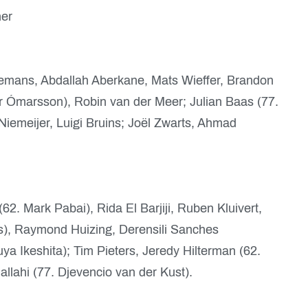
er
mans, Abdallah Aberkane, Mats Wieffer, Brandon
r Ómarsson), Robin van der Meer; Julian Baas (77.
Niemeijer, Luigi Bruins; Joël Zwarts, Ahmad
2. Mark Pabai), Rida El Barjiji, Ruben Kluivert,
ks), Raymond Huizing, Derensili Sanches
uya Ikeshita); Tim Pieters, Jeredy Hilterman (62.
lahi (77. Djevencio van der Kust).