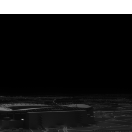
vanuit<br>het hart