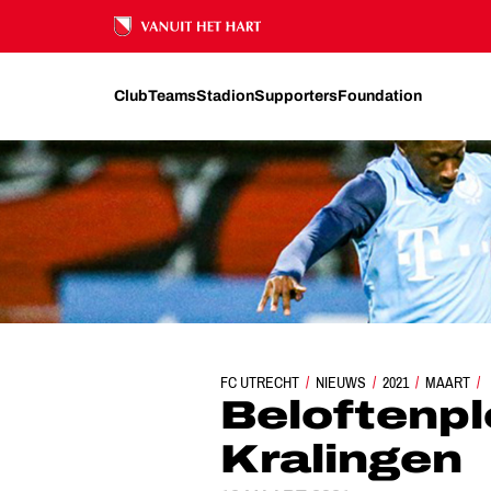
Ons nalatenschap
Club
Teams
Stadion
Supporters
Foundation
FC UTRECHT
NIEUWS
BELOFTENPLOEG ONDER
2021
MAART
Beloftenpl
Kralingen