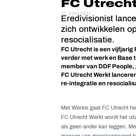
FC Utrech
01 JUNI 2021
Eredivisionist lanc
zich ontwikkelen op
resocialisatie.
FC Utrecht is een vijfjari
verder met werk en Base 
member van DDF People, ga
FC Utrecht Werkt lanceren
re-integratie en resocialis
Met Werkis gaat FC Utrecht het
FC Utrecht Werkt wordt het ui
als geen ander kan leggen. Met
mensen van doorslaggevend bel