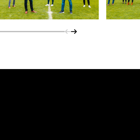
Schuif naar links
Schuif naar rechts
vanuit<br>het hart