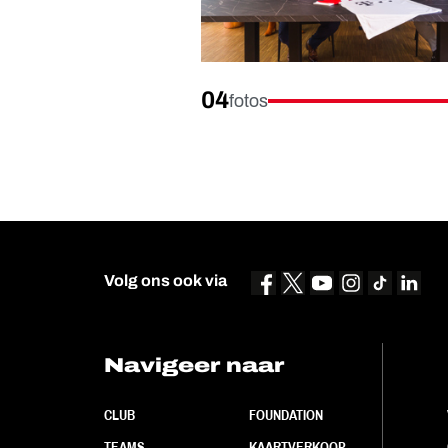
04
fotos
Volg ons ook via
Navigeer naar
CLUB
FOUNDATION
TEAMS
KAARTVERKOOP