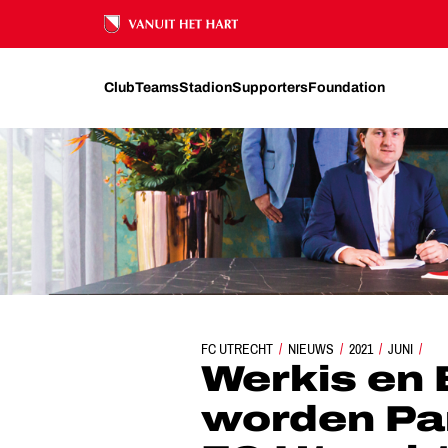
Ons nalatenschap
Club
Teams
Stadion
Supporters
Foundation
FC UTRECHT
WERKIS EN BASE TO WORK WORDEN 
NIEUWS
2021
JUNI
Werkis en 
worden Pa