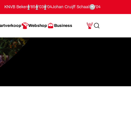
KNVB Beker
'85
'03
'04
Johan Cruijff Schaal
'04
artverkoop
Webshop
Business
Search
Mijn Account