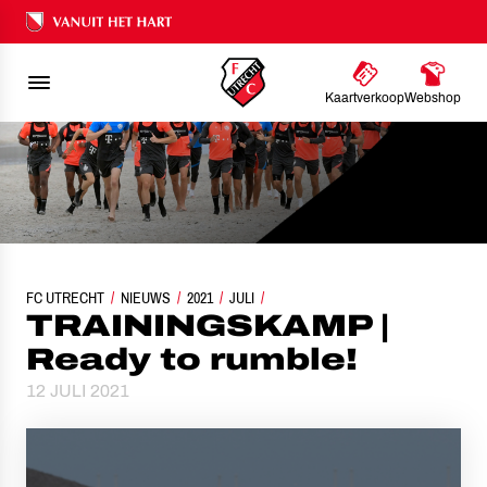
Ons nalatenschap
Kaartverkoop
Webshop
FC UTRECHT
NIEUWS
TRAININGSKAMP | READY TO RUMBLE!
2021
JULI
TRAININGSKAMP |
Ready to rumble!
12 JULI 2021