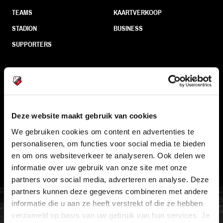
TEAMS
KAARTVERKOOP
STADION
BUSINESS
SUPPORTERS
Informatie
VEELGESTELDE VRAGEN
Deze website maakt gebruik van cookies
CONTACT
We gebruiken cookies om content en advertenties te
personaliseren, om functies voor social media te bieden
WERKEN BIJ
en om ons websiteverkeer te analyseren. Ook delen we
VERTROUWENSPERSOON
informatie over uw gebruik van onze site met onze
partners voor social media, adverteren en analyse. Deze
partners kunnen deze gegevens combineren met andere
FC Utrecht<br>vanuit<br>het har
informatie die u aan ze heeft verstrekt of die ze hebben
verzameld op basis van uw gebruik van hun services. Je