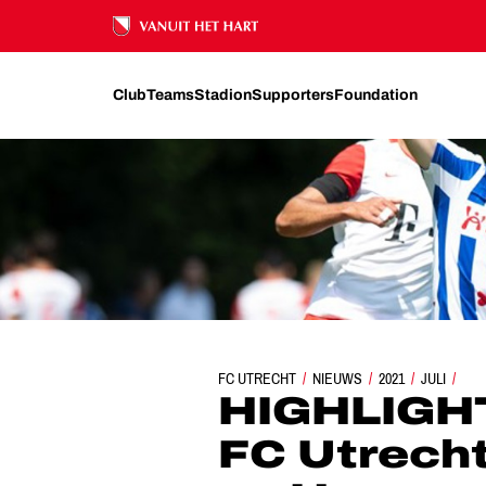
Ons nalatenschap
Club
Teams
Stadion
Supporters
Foundation
FC UTRECHT
HIGHLIGHTS | JONG FC UTRECHT ONDE
NIEUWS
2021
JULI
HIGHLIGHT
FC Utrecht