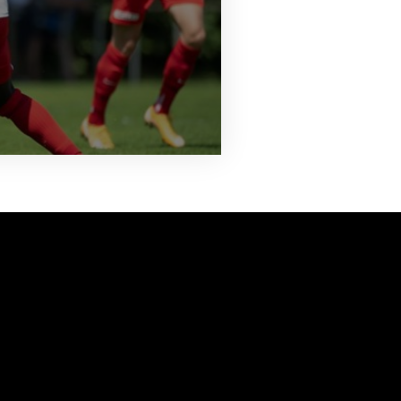
vanuit<br>het hart