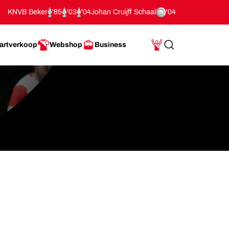
KNVB Beker
'85
'03
'04
Johan Cruijff Schaal
'04
artverkoop
Webshop
Business
Search
Mijn Account