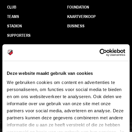
CLUB
FOUNDATION
TEAMS
KAARTVERKOOP
STADION
BUSINESS
SUPPORTERS
Informatie
Deze website maakt gebruik van cookies
VEELGESTELDE VRAGEN
We gebruiken cookies om content en advertenties te
CONTACT
personaliseren, om functies voor social media te bieden
WERKEN BIJ
en om ons websiteverkeer te analyseren. Ook delen we
informatie over uw gebruik van onze site met onze
VERTROUWENSPERSOON
partners voor social media, adverteren en analyse. Deze
partners kunnen deze gegevens combineren met andere
FC Utrecht<br>vanuit<br>het har
informatie die u aan ze heeft verstrekt of die ze hebben
verzameld op basis van uw gebruik van hun services. Je