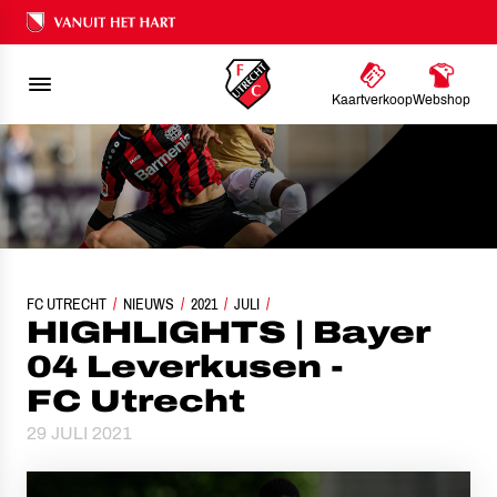
Ons nalatenschap
Kaartverkoop
Webshop
FC UTRECHT
HIGHLIGHTS | BAYER 04 LEVERKUSEN - FC UTRECHT
NIEUWS
2021
JULI
HIGHLIGHTS | Bayer
04 Leverkusen -
FC Utrecht
29 JULI 2021