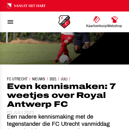
Ons nalatenschap
Kaartverkoop
Webshop
FC UTRECHT
EVEN KENNISMAKEN: 7 WEETJES OVER ROYAL ANTWERP FC
NIEUWS
2021
JULI
Even kennismaken: 7
weetjes over Royal
Antwerp FC
03 JULI 2021
Een nadere kennismaking met de
tegenstander die FC Utrecht vanmiddag