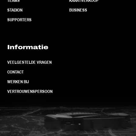
TEAMS
KAARTVERKOOP
STADION
BUSINESS
SUPPORTERS
Informatie
VEELGESTELDE VRAGEN
CONTACT
WERKEN BIJ
VERTROUWENSPERSOON
FC Utrecht<br>vanuit<br>het har