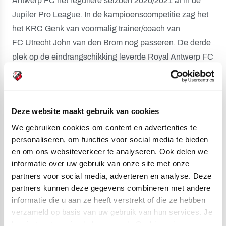
Antwerp FC het reguliere seizoen 2020/2021 af in de
Jupiler Pro League. In de kampioenscompetitie zag het
het KRC Genk van voormalig trainer/coach van
FC Utrecht John van den Brom nog passeren. De derde
plek op de eindrangschikking leverde Royal Antwerp FC
een Europees ticket op; het team speelt binnenkort in de
voorronde van de Europa League.
Mannen als Didier Lamkel Zé, Martin Hongla (beiden
Deze website maakt gebruik van cookies
Kameroen), Koji Miyoshi (Japan), Abdoulaye Seck
We gebruiken cookies om content en advertenties te
(Senegal) en Aurelio Buta (Portugal) behoren tot de
personaliseren, om functies voor social media te bieden
sterkhouders
van de Antwerpse club, die deze week
en om ons websiteverkeer te analyseren. Ook delen we
informatie over uw gebruik van onze site met onze
een prachtig en hypermodern nieuw trainingscomplex in
partners voor social media, adverteren en analyse. Deze
gebruik nam.
partners kunnen deze gegevens combineren met andere
informatie die u aan ze heeft verstrekt of die ze hebben
Brian Priske is sinds dit seizoen de trainer van Royal
verzameld op basis van uw gebruik van hun services. Je
Antwerp FC. Priske is
een 44-jarige Deen
, die eerder
kan je toestemming beheren op de Cookiepagina.