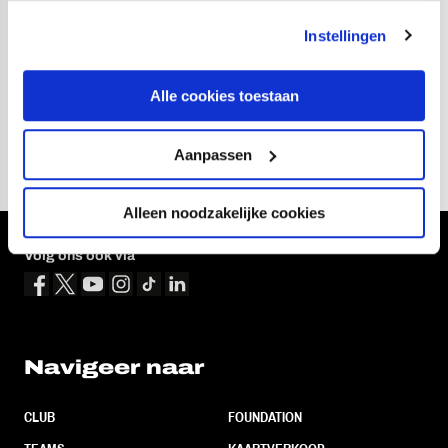
als oefenmeester actief was bij FC Mitdjylland. Als
speler deed hij België ook al aan; Priske kwam uit voor
Instellingen
KRC Genk en Club Brugge; juist twee van de grote
concurrenten van Royal Antwerp FC in de strijd om de
Alle cookies toestaan
bovenste plekken.
Aanpassen
Alleen noodzakelijke cookies
Volg ons ook via
Navigeer naar
CLUB
FOUNDATION