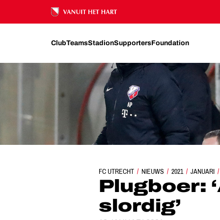
Ons nalatenschap
Club
Teams
Stadion
Supporters
Foundation
FC UTRECHT
NIEUWS
PLUGBOER: ‘AAN DE
2021
JANUARI
Plugboer: 
slordig’