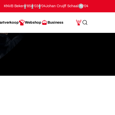
KNVB Beker
'85
'03
'04
Johan Cruijff Schaal
'04
artverkoop
Webshop
Business
Search
Mijn Account