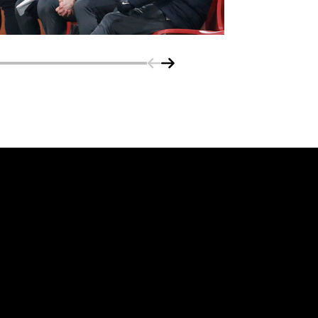
Schuif naar links
Schuif naar rechts
vanuit<br>het hart