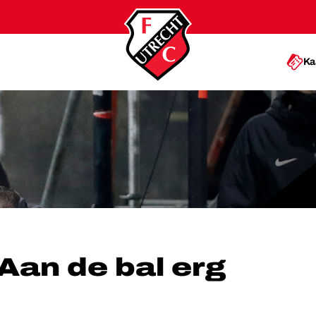
Ka
 BAL ERG SLORDIG’
‘Aan de bal erg