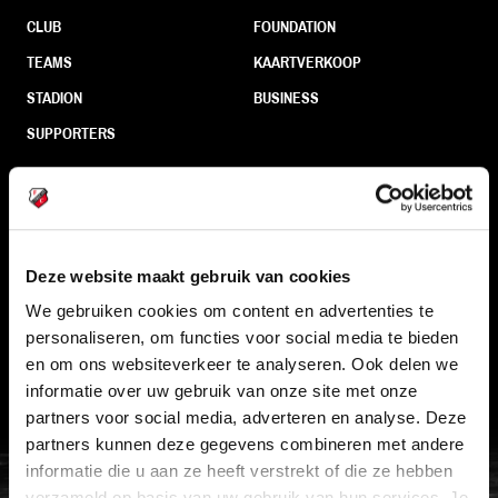
CLUB
FOUNDATION
TEAMS
KAARTVERKOOP
STADION
BUSINESS
SUPPORTERS
Informatie
Deze website maakt gebruik van cookies
VEELGESTELDE VRAGEN
We gebruiken cookies om content en advertenties te
CONTACT
personaliseren, om functies voor social media te bieden
WERKEN BIJ
en om ons websiteverkeer te analyseren. Ook delen we
informatie over uw gebruik van onze site met onze
VERTROUWENSPERSOON
partners voor social media, adverteren en analyse. Deze
partners kunnen deze gegevens combineren met andere
FC Utrecht<br>vanuit<br>het har
informatie die u aan ze heeft verstrekt of die ze hebben
verzameld op basis van uw gebruik van hun services. Je