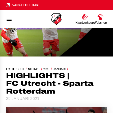
Ons nalatenschap
Kaartverkoop
Webshop
FC UTRECHT
NIEUWS
HIGHLIGHTS | FC UTRECHT - SPARTA ROTTERDAM
2021
JANUARI
HIGHLIGHTS |
FC Utrecht - Sparta
Rotterdam
25 JANUARI 2021